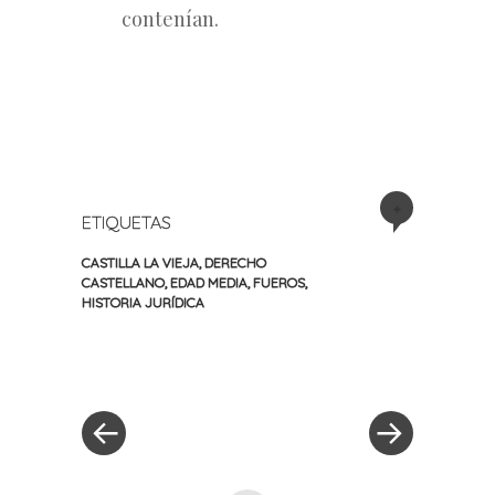
contenían.
+
ETIQUETAS
CASTILLA LA VIEJA
,
DERECHO
CASTELLANO
,
EDAD MEDIA
,
FUEROS
,
HISTORIA JURÍDICA
«
Siguiente
Navegación
Entrada
entrada
anterior
»
de
entradas