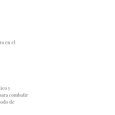
ra en el
ico y
para combatir
iodo de