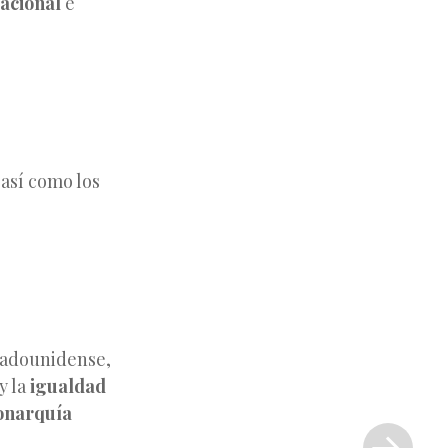
acional
e
 así como los
stadounidense,
y la
igualdad
Siguiente
narquía
entrada