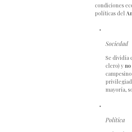
condiciones ec
políticas del
An
Sociedad
Se dividía
clero) y
no
campesinos
privilegiad
mayoría, so
Política