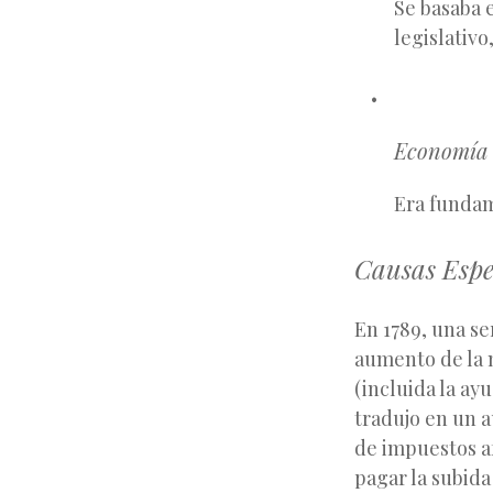
Se basaba 
legislativo,
Economía
Era fundam
Causas Espec
En 1789, una se
aumento de la m
(incluida la ay
tradujo en un a
de impuestos af
pagar la subida