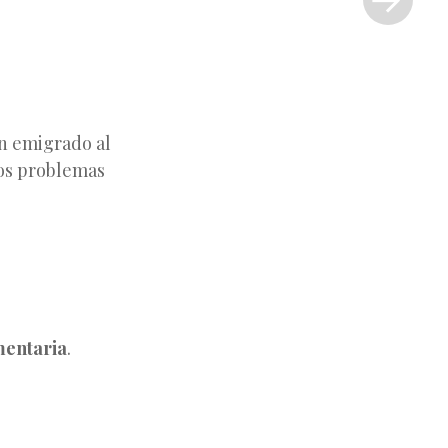
»
an emigrado al
los problemas
entaria
.