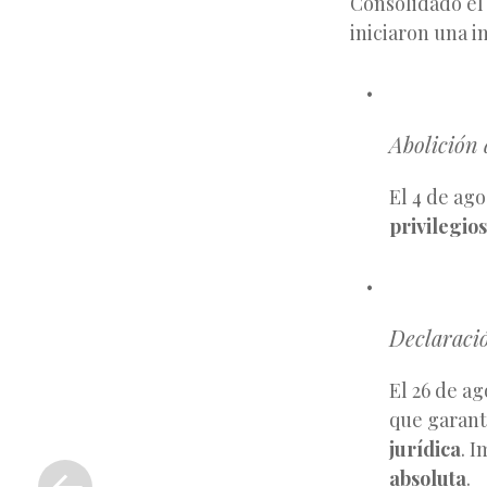
Consolidado el
iniciaron una i
Abolición
El 4 de ag
privilegios
Declaraci
El 26 de a
que garant
«
jurídica
. 
Entrada
absoluta
.