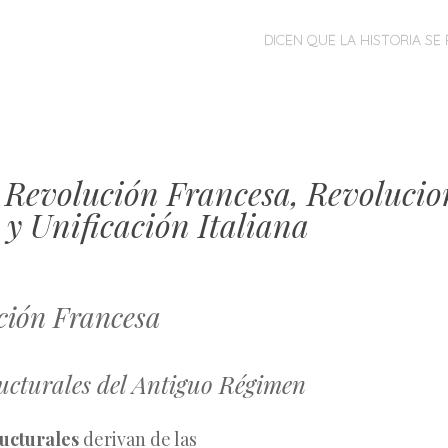
MENÚ
SALTAR
DICEN QUE LA HISTORIA SE 
AL
CONTENIDO
: Revolución Francesa, Revolucio
 y Unificación Italiana
ción Francesa
ucturales del Antiguo Régimen
ructurales
derivan de las