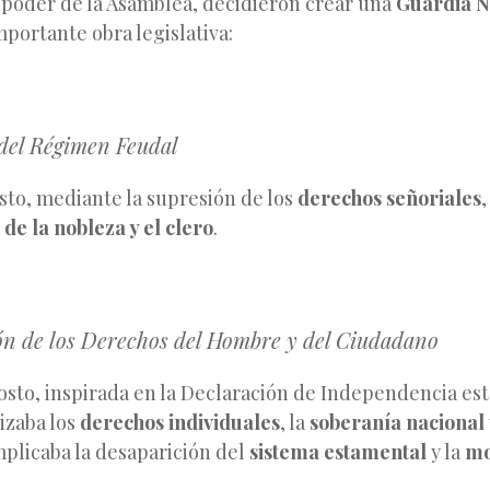
 poder de la Asamblea, decidieron crear una
Guardia N
mportante obra legislativa:
 del Régimen Feudal
osto, mediante la supresión de los
derechos señoriales
,
 de la nobleza y el clero
.
ón de los Derechos del Hombre y del Ciudadano
gosto, inspirada en la Declaración de Independencia e
izaba los
derechos individuales
, la
soberanía nacional
Implicaba la desaparición del
sistema estamental
y la
mo