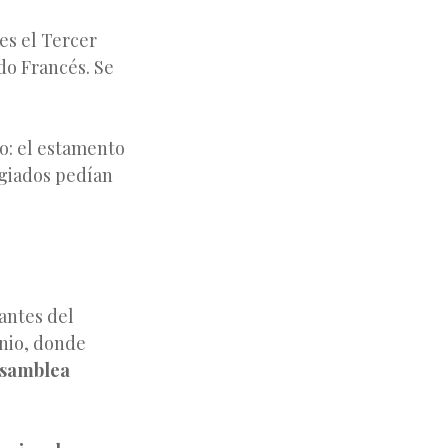
s el Tercer
do Francés. Se
o: el estamento
egiados pedían
antes del
unio, donde
samblea