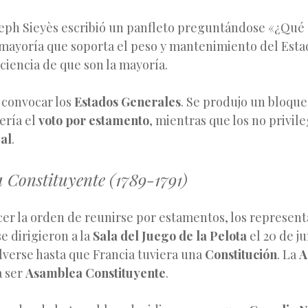
h Sieyès escribió un panfleto preguntándose «¿Qué e
 mayoría que soporta el peso y mantenimiento del Esta
ciencia de que son la mayoría.
 convocar los
Estados Generales
. Se produjo un bloque
ería el
voto por estamento
, mientras que los no privil
ual
.
 Constituyente (1789-1791)
er la orden de reunirse por estamentos, los represent
e dirigieron a la
Sala del Juego de la Pelota
el 20 de j
lverse hasta que Francia tuviera una
Constitución
. La
A
a ser
Asamblea Constituyente
.