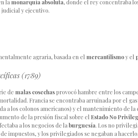
en la
monarquía absoluta
, donde el rey concentraba l
 judicial y ejecutivo.
entalmente agraria, basada en el
mercantilismo
y el
íficas (1789)
rie de
malas cosechas
provocó hambre entre los campe
ortalidad. Francia se encontraba arruinada por el gas
uda a los colonos americanos) y el mantenimiento de la c
umento de la presión fiscal sobre el
Estado No Privile
ectaba a los negocios de la
burguesía
. Los no privile
 de impuestos, y los privilegiados se negaban a hacerlo