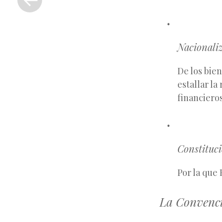
anterior
Nacionaliz
De los bien
estallar la
financieros
Constituci
Por la que
La Convenci