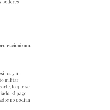
os poderes
proteccionismo
.
sinos y un
to militar
orte, lo que se
giado
. El pago
giados no podían
.