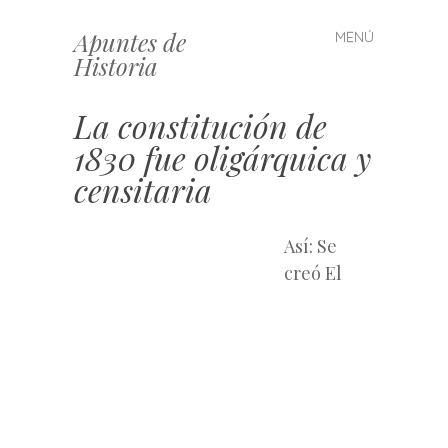
Apuntes de
MENÚ
Saltar
Historia
al
contenido
La constitución de
1830 fue oligárquica y
censitaria
Así: Se
creó El