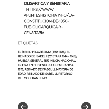
OLIGARTICA Y SENSITARIA
HTTPS://WWW
APUNTESHISTORIA INFO/LA-
CONSTITUCION-DE-1830-
FUE-OLIGARQUICA-Y-
CENSITARIA
ETIQUETAS
EL BIENIO PROGRESISTA (1854-1856)
,
EL
REINADO DE ISABEL II (2ª ETAPA 1844 - 1868)
,
HUELGA GENERAL 1855 MILICIA NACIONAL
,
IGLESIA EN EL BIENIO PROGRESISTA 1854-
1856
,
REINADO DE ISABEL LL MAYORÍA DE
EDAD
,
REINADO DE ISABEL LL RETORNO
DEL MODERANTISMO
«
Siguiente
Navegación
Entrada
entrada
anterior
»
de
entradas