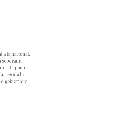
l a la nacional,
a soberanía
ntes. El pacto
a, regula la
s o gobierno y