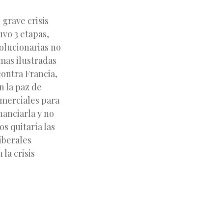
 grave crisis
uvo 3 etapas,
volucionarias no
mas ilustradas
ontra Francia,
n la paz de
omerciales para
nanciarla y no
s quitaría las
liberales
la crisis