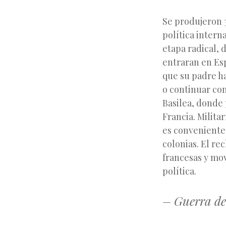
Se produjeron 3
política intern
etapa radical, 
entraran en Esp
que su padre h
o continuar con
Basilea, donde 
Francia. Milita
es conveniente 
colonias. El rec
francesas y mov
política.
– Guerra de