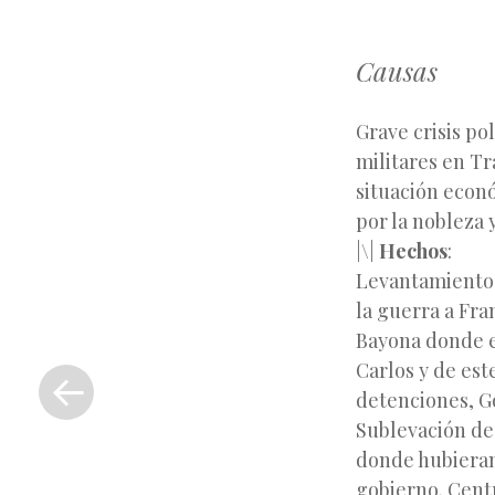
Causas
Grave crisis po
militares en Tr
situación econó
por la nobleza 
|\|
Hechos
:
Levantamiento 
la guerra a Fra
Bayona donde e
«
Carlos y de est
Entrada
detenciones, Go
anterior
Sublevación de 
donde hubieran 
gobierno. Centr