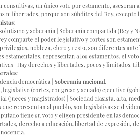
 consultivas, un único voto por estamento, asesoran al
s ni libertades, porque son súbditos del Rey, excepto l
nistas
:
solutismo y soberanía | Soberanía compartida (Rey y Na
rey comparte el poder legislativo y cortes son estamen
rivilegios, nobleza, clero y resto, son diferentes ante l
s estamentales, representan a los estamentos, el voto
ativas | Hay derechos y libertades, pocos y limitados. L
berales
:
ndencia democrática |
Soberanía nacional
.
, legislativo (cortes, congreso y senado) ejecutivo (gob
ial (jueces y magistrados) | Sociedad clasista, alta, medi
s que representan al pueblo, son legislativas se divide
putado tiene su voto y eligen presidente en las democr
rtades, derecho a educación, libertad de expresión, d
inocencia.