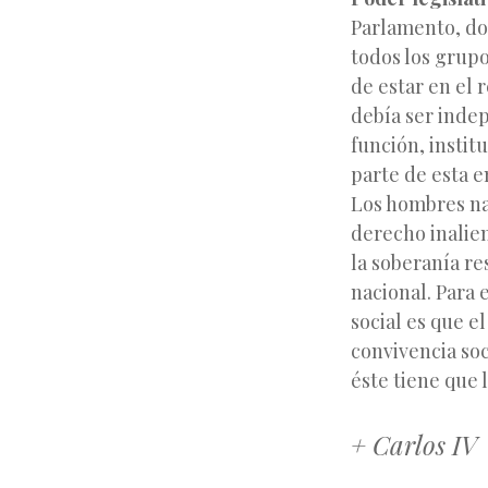
Parlamento, do
todos los grupo
de estar en el r
debía ser inde
función, instit
parte de esta e
Los hombres nac
derecho inalie
la soberanía re
nacional. Para 
social es que e
convivencia soc
éste tiene que 
+ Carlos IV