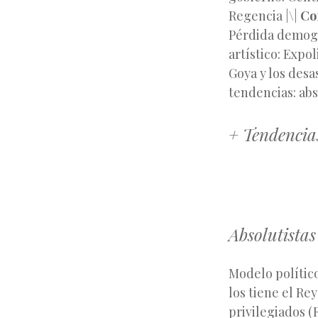
Regencia |\|
Co
Pérdida demogr
artístico: Expo
Goya y los desa
tendencias: abso
+ Tendencia
Absolutistas
Modelo polític
los tiene el Re
privilegiados (