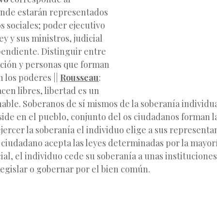
nde estarán representados
s sociales; poder ejecutivo
ey y sus ministros, judicial
pendiente. Distinguir entre
ución y personas que forman
n los poderes ||
Rousseau
:
en libres, libertad es un
nable. Soberanos de sí mismos de la soberanía
individua
side en el pueblo, conjunto del os ciudadanos forman l
ejercer la soberanía el individuo elige a sus representa
l ciudadano acepta las leyes determinadas por la mayorí
ial, el individuo cede su soberanía a unas institucione
legislar o gobernar por el bien común.