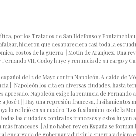
lítica, por los Tratados de San Ildefonso y Fontaineblau
afalgar, hicieron que desapareciera casi toda la escuadr
mica, costos de la guerra || Motín de Aranjuez. Una rev
y Fernando VII, Godoy huye y renuncia de su cargo y Ca
español del 2 de Mayo contra Napoleón. Alcalde de Mó
ncia || Napoleón los cita en diversas ciudades, hasta te
s apresado. Napoleón exige la renuncia de Fernando a
e a José I || Hay una represión francesa, fusilamientos m
ya lo reflejó en su cuadro “Los fusilamientos de la Mon
todas las ciudades contra los franceses y estos huyen 
más franceses || Al no haber rey en España se forman l
al encargada de gobernar y dirigir la guerra y dejara e