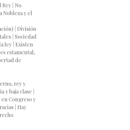
 Rey | No
a Nobleza y el
cíón) | División
tales | Sociedad
a ley | Existen
 es estamental,
ibertad de
ierno, rey y
a y baja clase |
n en Congreso y
acias | Hay
erecho