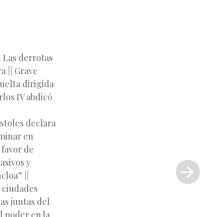
. Las derrotas
a || Grave
uelta dirigida
rlos IV abdicó
stoles declara
rminar en
 favor de
Siguiente
asivos y
entrada
cloa” ||
»
a ciudades
as juntas del
l poder en la