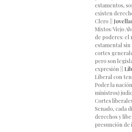
estamentos, son
existen derecho
Clero ||
Jovella
Mixtos/Viejo Ab
de poderes: el 
estamental sin p
cortes generale
pero son legisl
expresión ||
Li
Liberal con te
Poder la nacíón
ministros) judic
Cortes liberale
Senado, cada di
derechos y libe
presunción de 