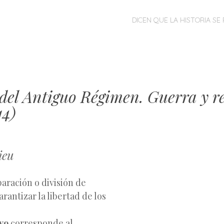
MENÚ
SALTAR
DICEN QUE LA HISTORIA SE 
AL
CONTENIDO
 del Antiguo Régimen. Guerra y r
14)
ieu
paración o división de
rantizar la libertad de los
ivo
corresponde al