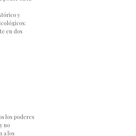
tórico y
icológicos:
nte en dos
os los poderes
 y no
 a los