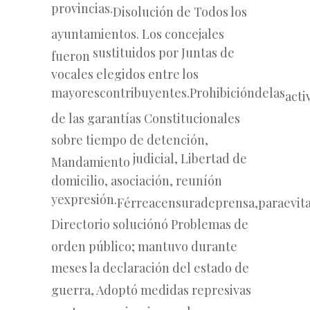
provincias.
Disolución
de Todos los
ayuntamientos.
Los
concejales
sustituidos por Juntas de
fueron
vocales elegidos entre los
mayores
contribuyentes.Prohibición
de
las
acti
de
las
garantías Constitucionales
sobre
tiempo
de
detención,
judicial, Libertad de
Mandamiento
domicilio, asociación, reuníón
y
expresión.
Férrea
censura
de
prensa,
para
evit
Directorio soluciónó Problemas
de
orden
público;
mantuvo durante
meses la declaración del estado de
guerra, Adoptó medidas represivas