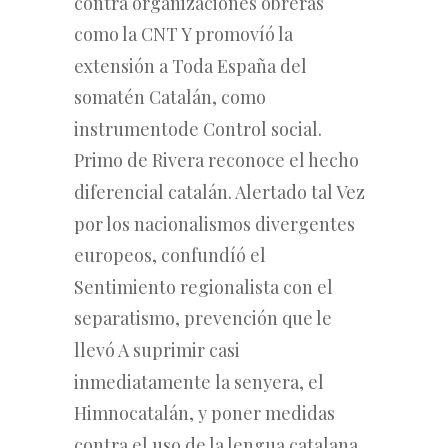
contra organizaciones obreras
como la CNT Y promovíó la
extensión
a Toda España del
somatén Catalán,
como
instrumento
de Control social.
Primo de Rivera reconoce el hecho
diferencial catalán. Alertado tal Vez
por los nacionalismos divergentes
europeos, confundíó el
Sentimiento regionalista con el
separatismo, prevención que le
llevó A
suprimir
casi
inmediatamente
la
senyera,
el
Himno
catalán,
y
poner
medidas
contra el uso de la lengua catalana.