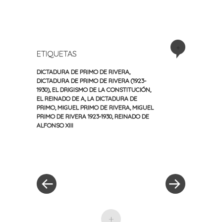
+
ETIQUETAS
DICTADURA DE PRIMO DE RIVERA
,
DICTADURA DE PRIMO DE RIVERA (1923-
1930)
,
EL DRIGISMO DE LA CONSTITUCIÓN
,
EL REINADO DE A
,
LA DICTADURA DE
PRIMO
,
MIGUEL PRIMO DE RIVERA
,
MIGUEL
PRIMO DE RIVERA 1923-1930
,
REINADO DE
ALFONSO XIII
«
Siguiente
Navegación
Entrada
entrada
anterior
»
de
entradas
+