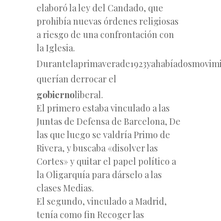
elaboró la ley del Candado, que
prohibía nuevas órdenes religiosas
a riesgo de una confrontación con
la Iglesia.
Durante
la
primavera
de
1923
ya
había
dos
movimi
querían derrocar el
gobierno
liberal.
El primero estaba vinculado a las
Juntas de Defensa de Barcelona, De
las que luego se valdría Primo de
Rivera, y buscaba «disolver las
Cortes» y quitar el papel político a
la Oligarquía para dárselo a las
clases Medias.
El segundo, vinculado a Madrid,
tenía como fin Recoger las