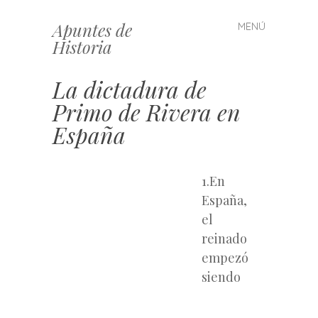
Apuntes de
MENÚ
Saltar
Historia
al
contenido
La dictadura de
Primo de Rivera en
España
1.En
España,
el
reinado
empezó
siendo