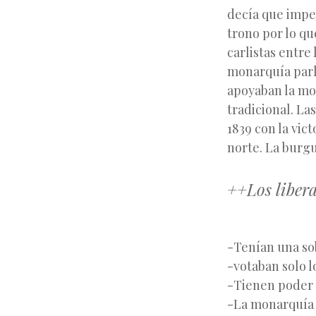
decía que impe
trono por lo qu
carlistas entre
monarquía parl
apoyaban la mo
tradicional. La
1839 con la vict
norte. La burgu
++Los liber
-Tenían una so
-votaban solo 
-Tienen poder p
-La monarquía 