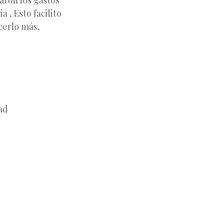
aron los gastos
a , Esto facilito
cerlo más,
ad
ec
ca