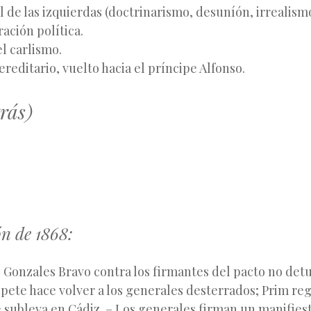
l de las izquierdas (doctrinarismo, desuníón, irrealism
ración política.
el carlismo.
reditario, vuelto hacia el príncipe Alfonso.
rás)
n de 1868:
 Gonzales Bravo contra los firmantes del pacto no detu
pete hace volver a los generales desterrados; Prim reg
e subleva en Cádiz. – Los generales firman un manifies