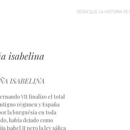
MENÚ
SALTAR
DICEN QUE LA HISTORIA SE 
AL
CONTENIDO
a isabelina
AÑA ISABELINA
rnando VII finalizo el total
ntiguo régimen y España
por la burguésía en toda
do, había dejado como
ja Isabel II pero la ley sálica