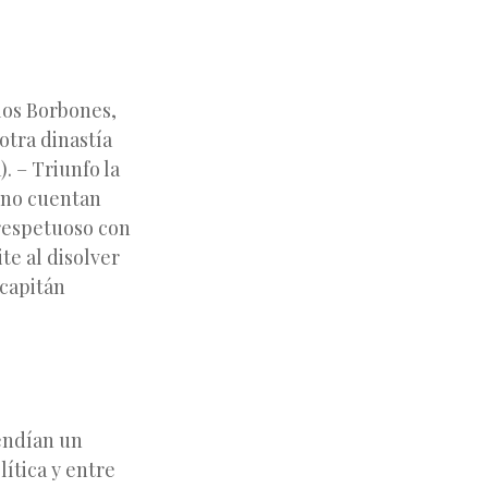
 los Borbones,
otra dinastía
 – Triunfo la
y no cuentan
 respetuoso con
te al disolver
 capitán
fendían un
ítica y entre