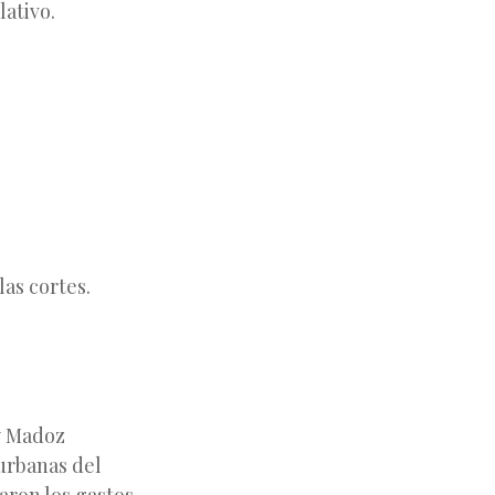
lativo.
as cortes.
 y Madoz
 urbanas del