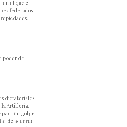
 en el que el
ones federados,
 propiedades.
to poder de
s dictatoriales
a Artillería. –
preparo un golpe
star de acuerdo