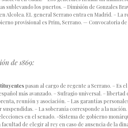
tas sublevando los puertos. – Dimisión de Gonzales Brav
en Alcolea. EL general Serrano entra en Madrid. – La r
bierno provisional es Prim, Serrano. — Convocatoria de
.
ión de 1869:
tituyentes
pasan al cargo de regente a Serrano. – Es el
español más avanzado. – Sufragio universal. – libertad 
enta, reuníón y asociación. – Las garantías personale
 suspendidas. – La soberanía corresponde a la nacíón.
elecciones en el senado. -Sistema de gobierno monárqu
 facultad de elegir al rey en caso de ausencia de la dina