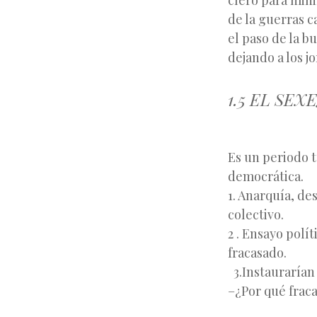
clero para mini
de la guerras ca
el paso de la b
dejando a los jo
1.5 EL SE
Es un periodo t
democrática.
1. Anarquía, d
2 . Ensayo polít
3.Instaurarían
–¿Por qué frac