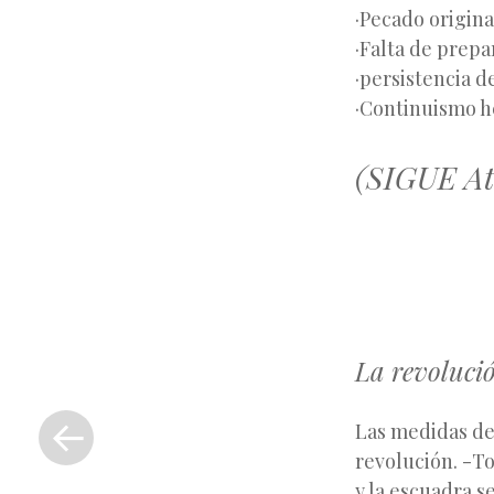
·Pecado origina
·Falta de prepa
·persistencia d
·Continuismo he
(SIGUE At
La revolució
«
Entrada
Las medidas de
anterior
revolución. -To
y la escuadra s