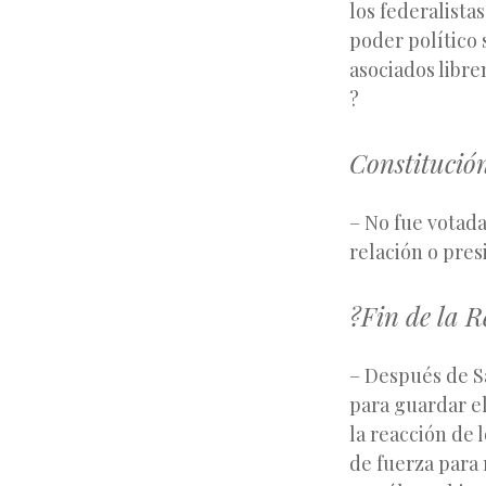
los federalista
poder político 
asociados libre
?
Constitución
– No fue votada
relación o pres
?Fin de la R
– Después de S
para guardar el
la reacción de 
de fuerza para