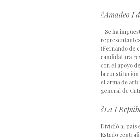
?Amadeo I d
– Se ha impuest
representantes 
(Fernando de c
candidatura re
con el apoyo de
la constitución
el arma de art
general de Cat
?La I Repúbl
Dividíó al país
Estado central