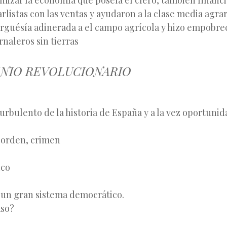
mizar la economía que poseía el clero, también financi
rlistas con las ventas y ayudaron a la clase media agrari
urguésía adinerada a el campo agrícola y hizo empobre
rnaleros sin tierras
XENIO REVOLUCIONARIO
urbulento de la historia de España y a la vez oportunid
esorden, crimen
col
ico
fra
 un gran sistema democrático.
aso?