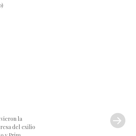
o)
Siguiente
entrada
vieron la
»
resa del exilio
to y Prim