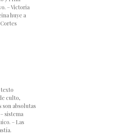
o. – Victoria
eina huye a
 Cortes
 texto
de culto,
s son absolutas
 – sistema
ico. – Las
stía.