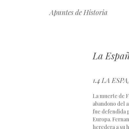
Apuntes de Historia
La Españ
1.4 LA ESP
La muerte de Fe
abandono del a
fue defendida 
Europa. Fernan
heredera a su hi