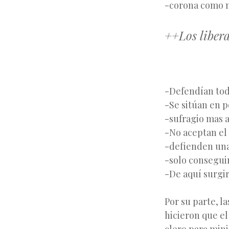
-corona como mo
++Los libera
-Defendían toda
-Se sitúan en p
-sufragio mas 
-No aceptan el
-defienden una
-solo consegui
-De aquí surgi
Por su parte, l
hicieron que el