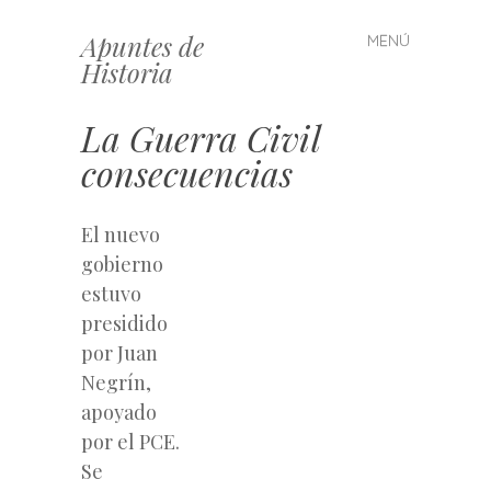
Apuntes de
MENÚ
Saltar
Historia
al
contenido
La Guerra Civil
consecuencias
El nuevo
gobierno
estuvo
presidido
por Juan
Negrín,
apoyado
por el PCE.
Se