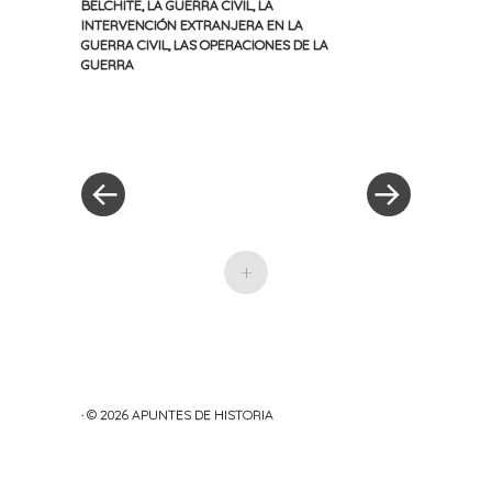
BELCHITE
,
LA GUERRA CIVIL
,
LA
INTERVENCIÓN EXTRANJERA EN LA
GUERRA CIVIL
,
LAS OPERACIONES DE LA
GUERRA
«
Siguiente
Navegación
Entrada
entrada
anterior
»
de
entradas
+
· © 2026
APUNTES DE HISTORIA