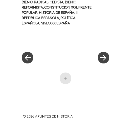
BIENIO RADICAL-CEDISTA
,
BIENIO
REFORMISTA
,
CONSTITUCION 1931
,
FRENTE
POPULAR
,
HISTORIA DE ESPAÑA
,
II
REPÚBLICA ESPAÑOLA
,
POLÍTICA
ESPAÑOLA
,
SIGLO XX ESPAÑA
«
Siguiente
Navegación
Entrada
entrada
anterior
»
de
entradas
+
· © 2026
APUNTES DE HISTORIA