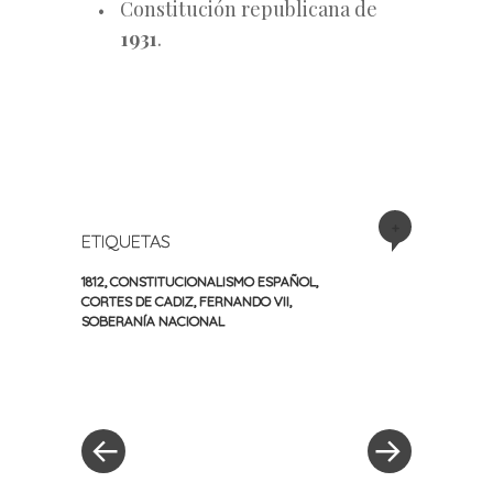
Constitución republicana de
1931
.
+
ETIQUETAS
1812
,
CONSTITUCIONALISMO ESPAÑOL
,
CORTES DE CADIZ
,
FERNANDO VII
,
SOBERANÍA NACIONAL
«
Siguiente
Navegación
Entrada
entrada
anterior
»
de
entradas