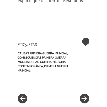
espartaquistas fueron asesinados.
+
ETIQUETAS
CAUSAS PRIMERA GUERRA MUNDIAL
,
CONSECUENCIAS PRIMERA GUERRA
MUNDIAL
,
GRAN GUERRA
,
HISTORIA
CONTEMPORÁNEA
,
PRIMERA GUERRA
MUNDIAL
«
Siguiente
Navegación
Entrada
entrada
anterior
»
de
entradas