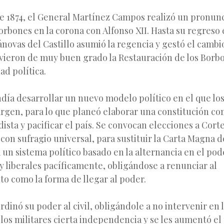
e 1874, el General Martínez Campos realizó un pronun
orbones en la corona con Alfonso XII. Hasta su regreso
ánovas del Castillo asumió la regencia y gestó el cambi
vieron de muy buen grado la Restauración de los Borb
ad política.
ía desarrollar un nuevo modelo político en el que los
rgen, para lo que planeó elaborar una constitución co
idista y pacificar el país. Se convocan elecciones a Cort
con sufragio universal, para sustituir la Carta Magna d
a un sistema político basado en la alternancia en el pod
 liberales pacíficamente, obligándose a renunciar al
o como la forma de llegar al poder.
rdinó su poder al civil, obligándole a no intervenir en l
 los militares cierta independencia y se les aumentó e