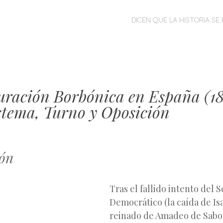
MENÚ
SALTAR
DICEN QUE LA HISTORIA SE 
AL
CONTENIDO
uración Borbónica en España (1
istema, Turno y Oposición
ión
Tras el fallido intento del 
Democrático (la caída de Isab
reinado de Amadeo de Saboy