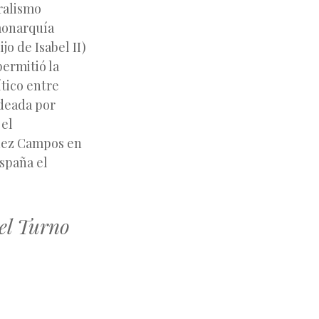
eralismo
 monarquía
jo de Isabel II)
ermitió la
ítico entre
ideada por
 el
nez Campos en
España el
 el Turno