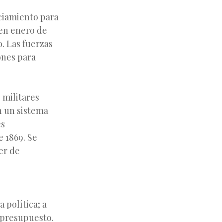
ciamiento para
 en enero de
o. Las fuerzas
ones para
 militares
n un sistema
es
e 1869. Se
er de
a política; a
l presupuesto.