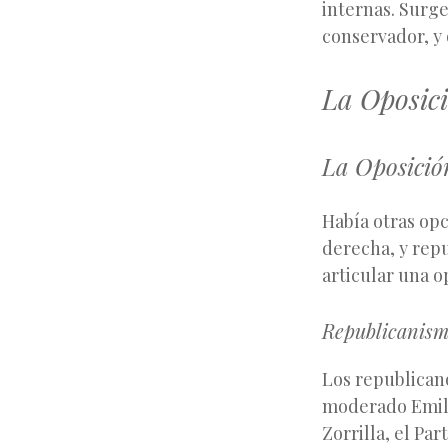
internas. Surge
conservador, y o
La Oposici
La Oposició
Había otras opc
derecha, y repu
articular una 
Republicanis
Los republicano
moderado Emilio
Zorrilla, el Pa