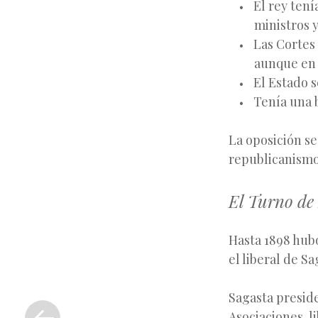
El rey ten
ministros 
Las Cortes
aunque en 
El Estado s
Tenía una 
La oposición s
republicanismo 
El Turno de
Hasta 1898 hub
el liberal de S
«
Sagasta preside
Entrada
Asociaciones, l