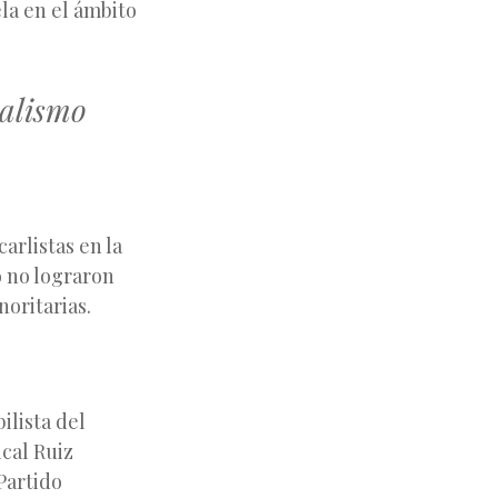
la en el ámbito
nalismo
arlistas en la
o no lograron
oritarias.
ilista del
cal Ruiz
Partido