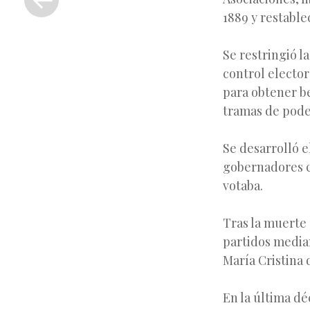
anterior
1889 y restable
Se restringió l
control elector
para obtener be
tramas de poder
Se desarrolló e
gobernadores ci
votaba.
Tras la muerte 
partidos median
María Cristina 
En la última dé