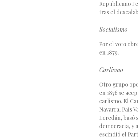
Republicano Fed
tras el descala
Socialismo
Por el voto obr
en 1879.
Carlismo
Otro grupo opos
en 1876 se acep
carlismo. El C
Navarra, País V
Loredán, basó s
democracia, y a
escindió el Par