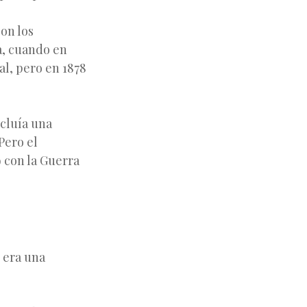
con los
a, cuando en
ral, pero en 1878
ncluía una
Pero el
 con la Guerra
 era una