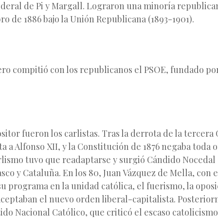
eral de Pi y Margall. Lograron una minoría republican
bro de 1886 bajo la Unión Republicana (1893-1901).
ero compitió con los republicanos el PSOE, fundado por
itor fueron los carlistas. Tras la derrota de la tercera
ta a Alfonso XII, y la Constitución de 1876 negaba toda 
arlismo tuvo que readaptarse y surgió Cándido Nocedal
asco y Cataluña. En los 80, Juan Vázquez de Mella, con e
u programa en la unidad católica, el fuerismo, la oposic
ceptaban el nuevo orden liberal-capitalista. Posterio
tido Nacional Católico, que criticó el escaso catolicismo