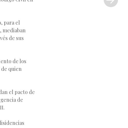
»
, para el
s, mediaban
avés de sus
iento de los
l de quien
dan el pacto de
egencia de
I.
disidencias