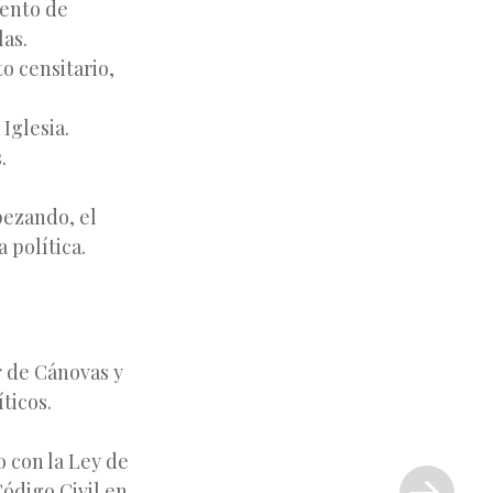
iento de
las.
o censitario,
Iglesia.
.
pezando, el
 política.
r de Cánovas y
ticos.
Siguiente
o con la Ley de
entrada
Código Civil en