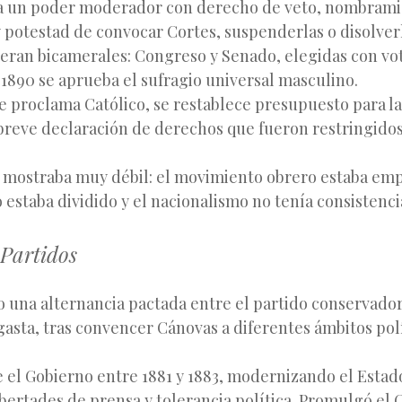
ía un poder moderador con derecho de veto, nombram
y potestad de convocar Cortes, suspenderlas o disolver
 eran bicamerales: Congreso y Senado, elegidas con vot
1890 se aprueba el sufragio universal masculino.
e proclama Católico, se restablece presupuesto para la 
breve declaración de derechos que fueron restringidos
e mostraba muy débil: el movimiento obrero estaba em
estaba dividido y el nacionalismo no tenía consistencia
 Partidos
o una alternancia pactada entre el partido conservado
agasta, tras convencer Cánovas a diferentes ámbitos polí
 el Gobierno entre 1881 y 1883, modernizando el Estad
ibertades de prensa y tolerancia política. Promulgó el 