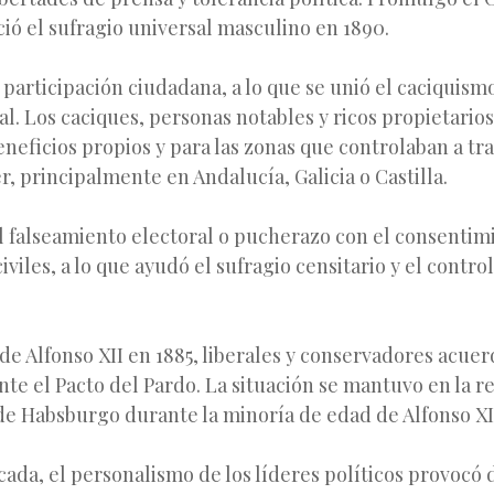
ció el sufragio universal masculino en 1890.
a participación ciudadana, a lo que se unió el caciquismo
al. Los caciques, personas notables y ricos propietario
neficios propios y para las zonas que controlaban a tr
, principalmente en Andalucía, Galicia o Castilla.
l falseamiento electoral o pucherazo con el consentim
viles, a lo que ayudó el sufragio censitario y el contro
de Alfonso XII en 1885, liberales y conservadores acuer
te el Pacto del Pardo. La situación se mantuvo en la r
de Habsburgo durante la minoría de edad de Alfonso XII
cada, el personalismo de los líderes políticos provocó 