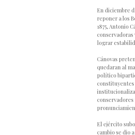
En diciembre d
reponer a los B
1875, Antonio C
conservadoras 
lograr estabilid
Cánovas pretend
quedaran al ma
político bipart
constituyentes 
institucionaliz
conservadores y
pronunciamient
El ejército subo
cambio se dio a