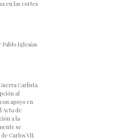
a en las cortes
 Pablo Iglesias
 Guerra Carlista
opción al
 con apoyo en
l Acta de
ión a la
rmente se
 de Carlos VII.