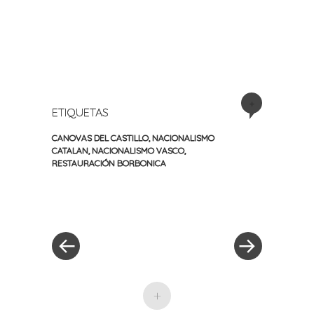
+
ETIQUETAS
CANOVAS DEL CASTILLO
,
NACIONALISMO
CATALAN
,
NACIONALISMO VASCO
,
RESTAURACIÓN BORBONICA
«
Siguiente
Navegación
Entrada
entrada
anterior
»
de
entradas
+