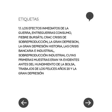
+
ETIQUETAS
1.1. LOS EFECTOS INMEDIATOS DE LA
GUERRA
,
ENTREGUERRAS CONSUMO
,
FIEBRE BURSÁTIL CRAC CRISIS DE
SOBREPRODUCCIÓN
,
LA GRAN DEPRESION
,
LA GRAN DEPRESIÓN HISTORIA
,
LAS CRISIS
BANCARIA E INDUSTRIAL
,
SOBREPRODUCCIÓN INDUSTRIAL CUYAS
PRIMERAS MUESTRAS ERAN YA EVIDENTES
ANTES DEL HUNDIMIENTO DE LA BOLSA
,
TRABAJOS DE LOS FELICES AÑOS 20 Y LA
GRAN DEPRESIÓN
«
Siguiente
Navegación
Entrada
entrada
anterior
»
de
entradas