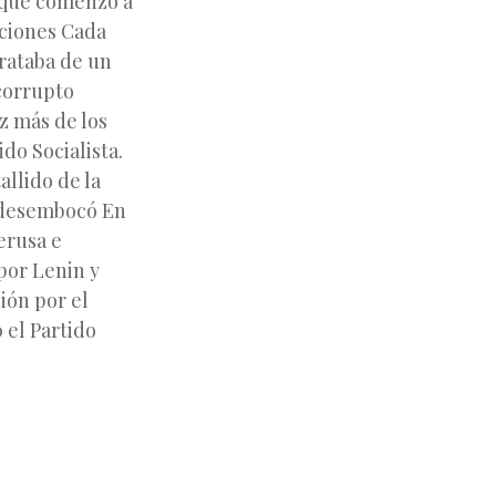
, que comenzó a
iciones Cada
rataba de un
 corrupto
z más de los
do Socialista.
allido de la
e desembocó En
erusa e
por Lenin y
ión por el
 el Partido