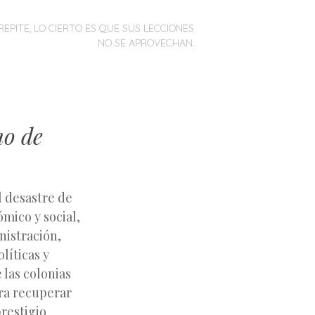
REPITE, LO CIERTO ES QUE SUS LECCIONES
NO SE APROVECHAN.
mo de
l desastre de
mico y social,
istración,
líticas y
 las colonias
ara recuperar
restigio