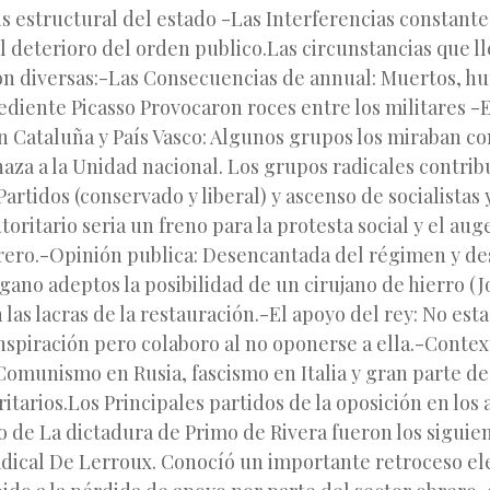
sis estructural del estado -Las Interferencias constante
El deterioro del orden publico.Las circunstancias que ll
on diversas:-Las Consecuencias de annual: Muertos, hu
pediente Picasso Provocaron roces entre los militares -
 Cataluña y País Vasco: Algunos grupos los miraban co
za a la Unidad nacional. Los grupos radicales contribu
 Partidos (conservado y liberal) y ascenso de socialistas
oritario seria un freno para la protesta social y el aug
ero.-Opinión publica: Desencantada del régimen y d
gano adeptos la posibilidad de un cirujano de hierro (
 las lacras de la restauración.-El apoyo del rey: No est
nspiración pero colaboro al no oponerse a ella.-Contex
 Comunismo en Rusia, fascismo en Italia y gran parte d
itarios.Los Principales partidos de la oposición en los 
 de La dictadura de Primo de Rivera fueron los siguie
dical De Lerroux. Conocíó un importante retroceso el