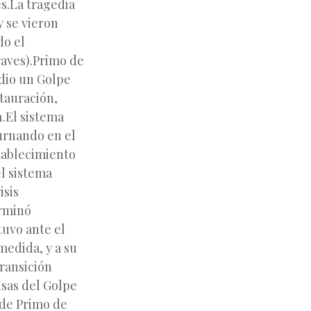
s.La tragedia
y se vieron
do el
raves).Primo de
 dio un Golpe
stauración,
1.El sistema
turnando en el
tablecimiento
el sistema
isis
erminó
tuvo ante el
medida, y a su
transición
usas del Golpe
 de Primo de