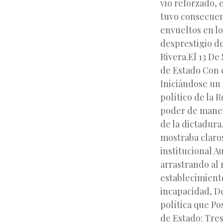
vio reforzado, 
tuvo consecuenc
envueltos en lo
desprestigio de
Rivera.El 13 De
de Estado Con e
Iniciándose un 
político de la 
poder de maner
de la dictadura
mostraba claros
institucional A
arrastrando al 
establecimiento
incapacidad, De
política que Po
de Estado: Tre