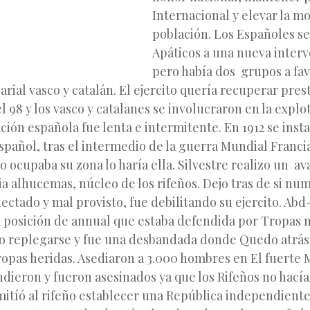
Internacional y elevar la mo
población. Los Españoles se
Apáticos a una nueva interv
pero había dos grupos a favo
al vasco y catalán. El ejercito quería
recuperar pres
l 98 y los vasco y catalanes se involucraron en la expl
ión española fue lenta e intermitente. En 1912 se insta
pañol, tras el intermedio de la guerra Mundial Francia
o ocupaba su zona lo haría ella. Silvestre realizo un a
ia alhucemas, núcleo de los rifeños. Dejo tras de si nu
ctado y mal provisto, fue debilitando su ejercito. Ab
la posición de annual que estaba defendida por Tropas 
o replegarse y fue una desbandada donde Quedo atrás
opas heridas. Asediaron a 3.000 hombres en El fuerte 
indieron y fueron asesinados ya que los Rifeños no hacía
mitíó al rifeño establecer una República independiente 