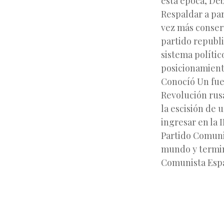
esta época, Deb
Respaldar a par
vez más conser
partido republi
sistema polític
posicionamiento
Conocíó Un fuer
Revolución rus
la escisión de 
ingresar en la 
Partido Comunis
mundo y termina
Comunista Esp