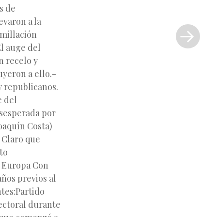
s de
Siguiente
evaron a la
entrada
millación
»
El auge del
n recelo y
yeron a ello.-
 y republicanos.
e del
esesperada por
Joaquín Costa)
a Claro que
to
e Europa Con
años previos al
ntes:Partido
ectoral durante