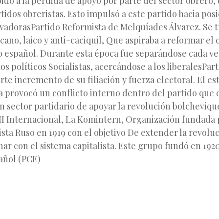
ido a la pérdida de apoyo por parte del sector obrero
tidos obreristas. Esto impulsó a este partido hacia pos
vadorasPartido Reformista de Melquíades Álvarez. Se t
cano, laico y anti-caciquil, Que aspiraba a reformar el
o español. Durante esta época fue separándose cada ve
s políticos Socialistas, acercándose a los liberalesParti
te incremento de su filiación y fuerza electoral. El est
a provocó un conflicto interno dentro del partido qu
un sector partidario de apoyar la revolución bolcheviqu
III Internacional, La Komintern, Organización fundada 
ta Ruso en 1919 con el objetivo De extender la revoluc
r con el sistema capitalista. Este grupo fundó en 1920
añol (PCE)