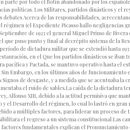
en parte por todo el Botín abandonado por los españole
ias políticas. Los Militares, partidos dinásticos y el re
s debates Acerca de las responsabilidades, acrecentan
l régimen (el Expediente Picasso hallo negligencias g
 Septiembre de 1923 el general Miguel Primo de Rivera
l que puso punto y final al decrépito sistema de la Re
período de dictadura militar que se extendíó hasta 193
Restauración, en el Que los partidos dinásticos se iban 
a pacífica y Pactada, se mantuvo operativo hasta el es
. Sin Embargo, en los últimos años de funcionamiento 
 Signos de desgaste, y a medida que se acentuaba la cr
umentaba el ruido de sables.La caída de la dictadura t
rey, Alfonso XIII, debido a la actitud permisiva que man
 y el Desarrollo del régimen, lo cual lo lastró en gran 
bido a múltiples factores, para liderar un proceso de 
sibilitara el regreso a un sistema constitucional.Las ca
s factores fundamentales explican el Pronunciamiento