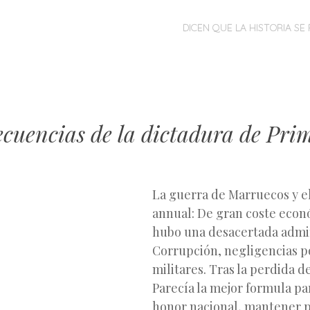
MENÚ
SALTAR
DICEN QUE LA HISTORIA SE 
AL
CONTENIDO
ecuencias de la dictadura de Pri
La guerra de Marruecos y e
annual: De gran coste econó
hubo una desacertada admin
Corrupción, negligencias po
militares. Tras la perdida de
Parecía la mejor formula p
honor nacional, mantener p