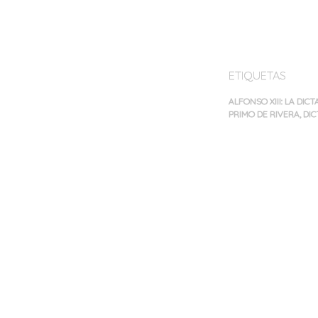
ETIQUETAS
ALFONSO XIII: LA DICT
PRIMO DE RIVERA
,
DIC
Navegación
de
entradas