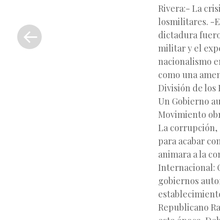
Rivera:- La cri
«
losmilitares. -
Entrada
dictadura fuer
anterior
militar y el ex
nacionalismo en
como una amena
División de los
Un Gobierno aut
Movimiento obr
La corrupción, 
para acabar con
animara a la co
Internacional:
gobiernos autor
establecimiento
Republicano Ra