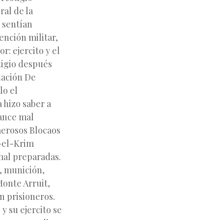
ral de la
 sentían
ención militar,
r: ejercito y el
tigio después
otación De
lo el
 hizo saber a
vance mal
merosos Blocaos
d-el-Krim
mal preparadas.
, munición,
Monte Arruit,
n prisioneros.
y su ejercito se