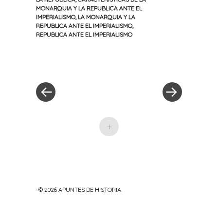
MONARQUIA Y LA REPUBLICA ANTE EL
IMPERIALISMO
,
LA MONARQUIA Y LA
REPUBLICA ANTE EL IMPERIALISMO
,
REPUBLICA ANTE EL IMPERIALISMO
«
Siguiente
Navegación
Entrada
entrada
anterior
»
de
entradas
+
· © 2026
APUNTES DE HISTORIA