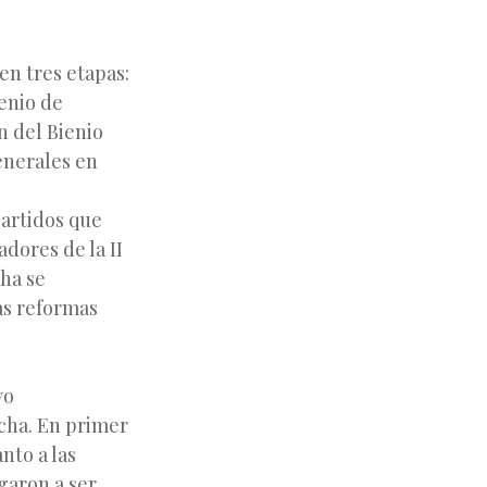
en tres etapas:
ienio de
n del Bienio
enerales en
artidos que
dores de la II
cha se
as reformas
yo
cha. En primer
nto a las
egaron a ser