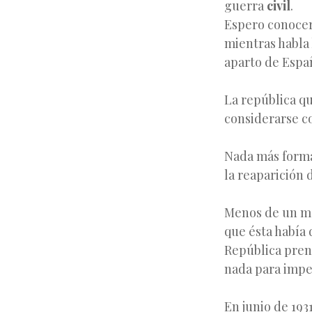
guerra
civil
.
Espero conocer 
mientras habla
aparto de Espa
La república q
considerarse c
Nada más form
la reaparición 
Menos de un me
que ésta había 
República prend
nada para impe
En junio de 193