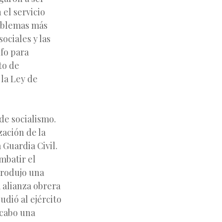
el servicio
roblemas más
ociales y las
fo para
cto de
 la Ley de
de socialismo.
ación de la
a Guardia Civil.
mbatir el
 produjo una
a alianza obrera
udió al ejército
 cabo una