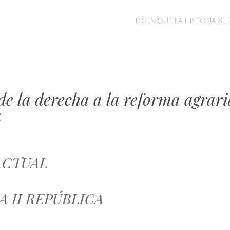
MENÚ
SALTAR
DICEN QUE LA HISTORIA SE 
AL
CONTENIDO
e la derecha a la reforma agrari
a
ACTUAL
LA II REPÚBLICA