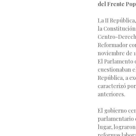
del Frente Popu
La II República
la Constitución
Centro-Derecha 
Reformador con
noviembre de 19
El Parlamento 
cuestionaban el
República, a ex
caracterizó por
anteriores.
El gobierno cen
parlamentario 
lugar, lograron
reformas labora