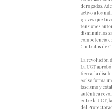
derogadas. Ade
activo a los mi
graves que tuvo
tensiones auton
disminuir los sa
competencia con
Contratos de Cu
La revolución d
La UGT aprobó 
tierra, la disol
Así se forma un
fascismo y esta
auténtica revolu
entre la UGT, l
del Protectorad