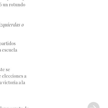
gó un rotundo
Izquierdas o
partidos
a escuela
ste se
e elecciones a
victoria a la
Siguiente
entrada