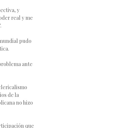
ectiva, y
oder real y me
.
 mundial pudo
ica.
 problema ante
clericalismo
ios de la
blicana no hizo
rticipación que