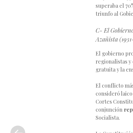
superaba el 70%
triunfo al Gobi
C- El Gobierno
Azañista (1931
El gobierno pro
regionalistas y
gratuita y la en
El conflicto má
consideró laico
Cortes Constitu
conjunción
rep
Socialista.
«
Entrada