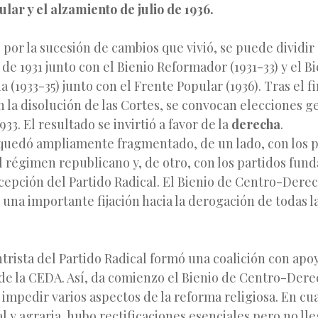
lar y el alzamiento de julio de 1936.
, por la sucesión de cambios que vivió, se puede dividir 
 de 1931 junto con el Bienio Reformador (1931-33) y el B
(1933-35) junto con el Frente Popular (1936). Tras el fi
 la disolución de las Cortes, se convocan elecciones g
33. El resultado se invirtió a favor de la
derecha
.
quedó ampliamente fragmentado, de un lado, con los p
 régimen republicano y, de otro, con los partidos funda
cepción del Partido Radical. El Bienio de Centro-Dere
 una importante fijación hacia la derogación de todas l
trista del Partido Radical formó una coalición con apo
de la CEDA. Así, da comienzo el Bienio de Centro-Dere
 impedir varios aspectos de la reforma religiosa. En cua
l y agraria, hubo rectificaciones esenciales pero no ll