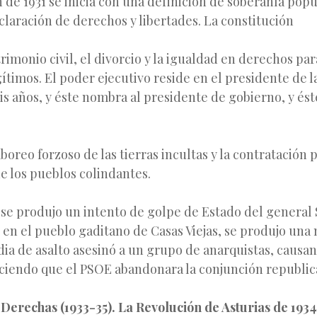
 de 1931 se inicia con una definición de soberanía popu
laración de derechos y libertades. La constitución
rimonio civil, el divorcio y la igualdad en derechos par
gítimos. El poder ejecutivo reside en el presidente de l
is años, y éste nombra al presidente de gobierno, y ést
aboreo forzoso de las tierras incultas y la contratación
de los pueblos colindantes.
 se produjo un intento de golpe de Estado del general 
3 en el pueblo gaditano de Casas Viejas, se produjo una
ia de asalto asesinó a un grupo de anarquistas, causa
aciendo que el PSOE abandonara la conjunción republica
 Derechas (1933-35). La Revolución de Asturias de 1934