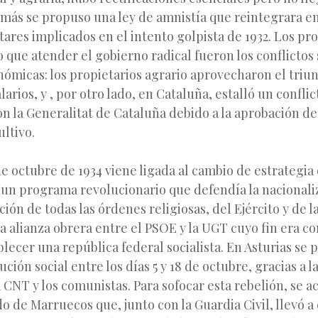
más se propuso una ley de amnistía que reintegrara en 
litares implicados en el intento golpista de 1932. Los p
 que atender el gobierno radical fueron los conflictos s
ómicas: los propietarios agrario aprovecharon el triun
larios, y , por otro lado, en Cataluña, estalló un confli
 la Generalitat de Cataluña debido a la aprobación de
ltivo.
e octubre de 1934 viene ligada al cambio de estrategia 
un programa revolucionario que defendía la nacionaliz
ución de todas las órdenes religiosas, del Ejército y de l
a alianza obrera entre el PSOE y la UGT cuyo fin era co
blecer una república federal socialista. En Asturias se
ción social entre los días 5 y 18 de octubre, gracias a l
a CNT y los comunistas. Para sofocar esta rebelión, se ac
o de Marruecos que, junto con la Guardia Civil, llevó a