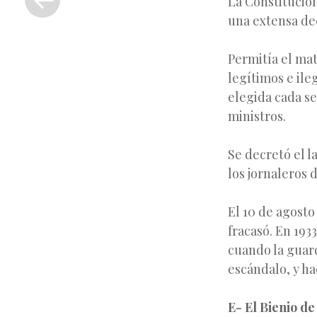
La Constitución
anterior
una extensa dec
Permitía el mat
legítimos e ile
elegida cada se
ministros.
Se decretó el l
los jornaleros 
El 10 de agosto
fracasó. En 193
cuando la guard
escándalo, y h
E- El Bienio de