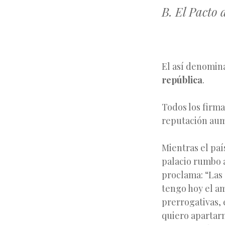
B. El Pacto 
El así denomina
república
.
Todos los firma
reputación aum
Mientras el paí
palacio rumbo a
proclama: “Las
tengo hoy el a
prerrogativas, 
quiero apartarm