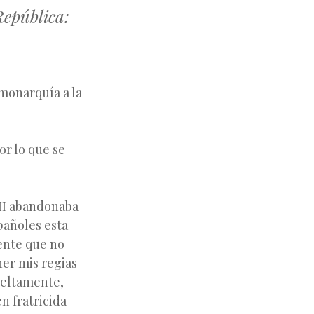
República:
 monarquía a la
or lo que se
III abandonaba
pañoles esta
ente que no
er mis regias
ueltamente,
n fratricida