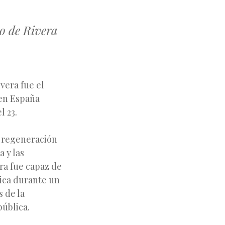
mo de Rivera
vera fue el
 en España
l 23.
e regeneración
 y las
ura fue capaz de
ítica durante un
s de la
pública.