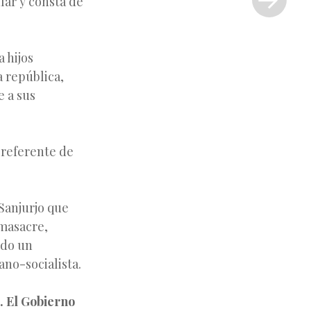
lar y consta de
»
a hijos
a república,
e a sus
 preferente de
Sanjurjo que
 masacre,
ndo un
no-socialista.
. El Gobierno