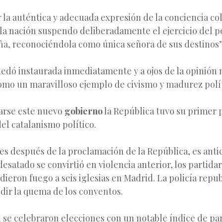
la auténtica y adecuada expresión de la conciencia col
 la nación suspendo deliberadamente el ejercicio del p
ña, reconociéndola como única señora de sus destinos”
uedó instaurada inmediatamente y a ojos de la opinión
omo un maravilloso ejemplo de civismo y madurez polít
arse este nuevo
gobierno
la República tuvo su primer
del catalanismo político.
s después de la proclamación de la República, es anti
desatado se convirtió en violencia anterior, los partidar
ieron fuego a seis iglesias en Madrid. La policía repu
dir la quema de los conventos.
1 se celebraron elecciones con un notable índice de pa