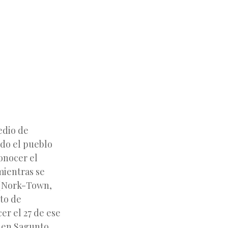
edio de
todo el pueblo
onocer el
mientras se
(Nork-Town,
xto de
er el 27 de ese
s en Sagunto