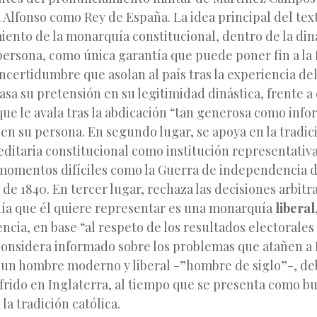
Alfonso como Rey de España. La idea principal del text
iento de la monarquía constitucional, dentro de la din
persona, como única garantía que puede poner fin a la 
 incertidumbre que asolan al país tras la experiencia de
sa su pretensión en su legitimidad dinástica, frente a
ue le avala tras la abdicación “tan generosa como info
 en su persona. En segundo lugar, se apoya en la tradic
ditaria constitucional como institución representativ
momentos difíciles como la Guerra de independencia de
 de 1840. En tercer lugar, rechaza las decisiones arbitra
ía que él quiere representar es una monarquía
liberal
ncia, en base “al respeto de los resultados electorales 
 considera informado sobre los problemas que atañen a 
un hombre moderno y liberal -”hombre de siglo”-, debi
frido en Inglaterra, al tiempo que se presenta como b
la tradición católica.