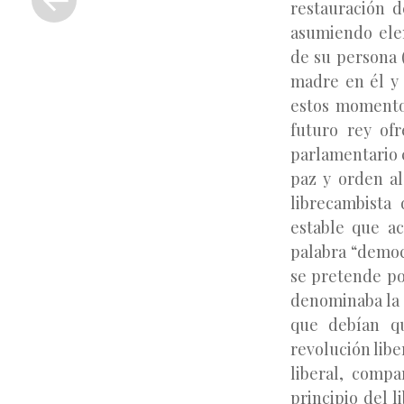
restauración d
anterior
asumiendo elem
de su persona (
madre en él y 
estos momentos
futuro rey of
parlamentario 
paz y orden al
librecambista
estable que ac
palabra “democ
se pretende po
denominaba la c
que debían qu
revolución libe
liberal, compa
principio del l