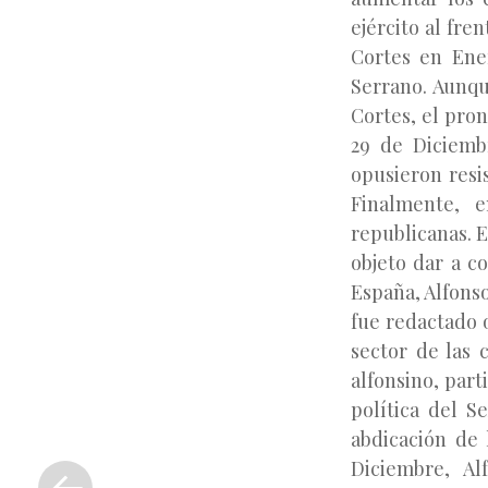
ejército al fre
Cortes en Ene
Serrano. Aunqu
Cortes, el pro
29 de Diciembr
opusieron resis
Finalmente, 
republicanas. E
objeto dar a c
España, Alfonso
fue redactado 
sector de las 
alfonsino, part
política del S
abdicación de 
«
Diciembre, A
Entrada