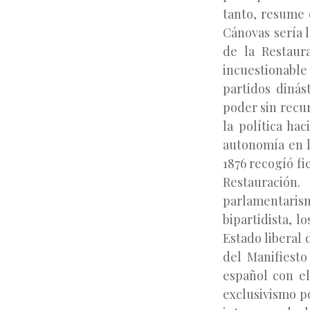
tanto, resume 
Cánovas sería 
de la Restaur
incuestionable 
partidos dinás
poder sin recur
la política ha
autonomía en l
1876 recogíó fi
Restauración
parlamentari
bipartidista, l
Estado liberal
del Manifiesto
español con el
exclusivismo po