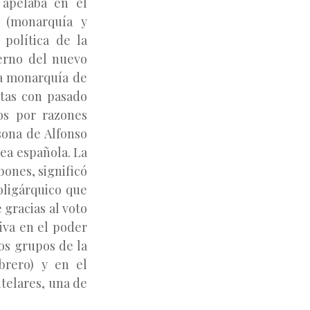
e apelaba en el
” (monarquía y
 política de la
ierno del nuevo
la monarquía de
atas con pasado
nos por razones
sona de Alfonso
nea española. La
bones, significó
oligárquico que
gracias al voto
iva en el poder
los grupos de la
obrero) y en el
ntelares, una de