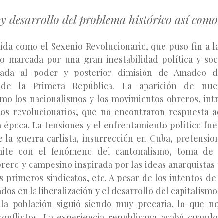
y desarrollo del problema histórico así como
ida como el Sexenio Revolucionario, que puso fin a 
uvo marcada por una gran inestabilidad política y soci
egada al poder y posterior dimisión de Amadeo d
 de la Primera República. La aparición de nuev
omo los nacionalismos y los movimientos obreros, int
os revolucionarios, que no encontraron respuesta a
a época. La tensiones y el enfrentamiento político fue
 la guerra carlista, insurrección en Cuba, pretension
ímite con el fenómeno del cantonalismo, toma de 
rero y campesino inspirada por las ideas anarquistas 
os primeros sindicatos, etc. A pesar de los intentos d
os en la liberalización y el desarrollo del capitalismo,
 la población siguió siendo muy precaria, lo que n
onflictos. La experiencia republicana acabó cuand