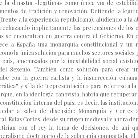
e la dinastía «legítima» como única vía de estabili
entos de tradición y renovación. Defiende la legiti
frente a la experiencia republicana), aludiendo a la 
rechazando implícitamente las pretensiones de los c
 se encuentran en guerra contra el Gobierno. En e
rece a España una monarquía constitucional y un r
como la única solución para muchos sectores sociales p
 país, amenazados por la inestabilidad social existent
 del Sexenio. También como solución para crear un
abe con la guerra carlista y la insurrección cuban
rática” y sí la de “representación» para referirse a l
rque, en la ideología canovista, habría que recuperar
onstitución interna del país, es decir, las institucion
edar a salvo de discusión: Monarquía y Cortes a
ral. Estas Cortes, desde su origen medieval y ahora d
rtirían con el rey la toma de decisiones, de ahí 
iberalismo doctrinario de la soberanía compartida. El