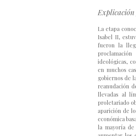
Explicación 
La etapa conoc
Isabel II, est
fueron la ll
proclamación
ideológicas, c
en muchos cas
gobiernos de l
reanudación de
llevadas al l
proletariado ob
aparición de l
económica basad
la mayoría de
aumentar los c