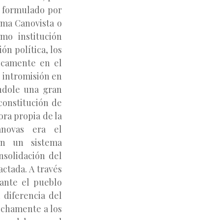
, formulado por
ema Canovista o
mo institución
ón política, los
ficamente en el
u intromisión en
ándole una gran
constitución de
ora propia de la
ánovas era el
en un sistema
onsolidación del
ctada. A través
 ante el pueblo
 diferencia del
rechamente a los