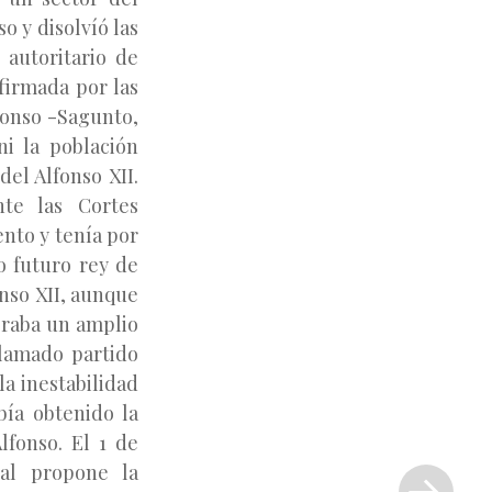
o y disolvíó las
autoritario de
firmada por las
fonso -Sagunto,
ni la población
del Alfonso XII.
te las Cortes
ento y tenía por
o futuro rey de
onso XII, aunque
eraba un amplio
llamado partido
la inestabilidad
bía obtenido la
lfonso. El 1 de
Siguiente
al propone la
entrada