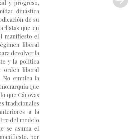
dad y progreso,
»
midad dinástica
abdicación de su
arlistas que en
l manifiesto el
égimen liberal
ara devolver la
e y la política
 orden liberal
a. No emplea la
a monarquía que
 lo que Cánovas
es tradicionales
nteriores a la
entro del modelo
que se asuma el
 manifiesto, por