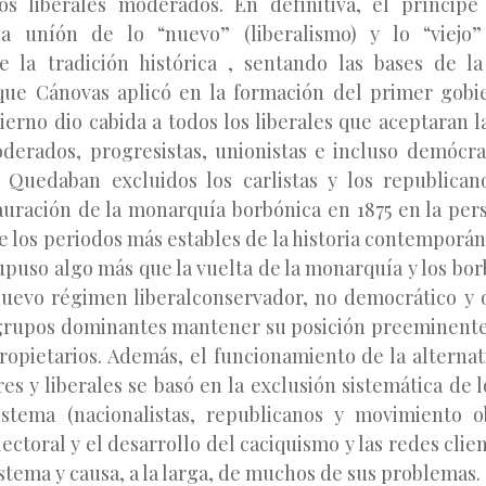
os liberales moderados. En definitiva, el príncip
la uníón de lo “nuevo” (liberalismo) y lo “viejo
de la tradición histórica , sentando las bases de la
que Cánovas aplicó en la formación del primer gob
bierno dio cabida a todos los liberales que aceptaran 
oderados, progresistas, unionistas e incluso demócr
. Quedaban excluidos los carlistas y los republica
tauración de la monarquía borbónica en 1875 en la per
de los periodos más estables de la historia contemporá
puso algo más que la vuelta de la monarquía y los bor
uevo régimen liberalconservador, no democrático y 
 grupos dominantes mantener su posición preeminente 
propietarios. Además, el funcionamiento de la alternat
s y liberales se basó en la exclusión sistemática de 
istema (nacionalistas, republicanos y movimiento 
ectoral y el desarrollo del caciquismo y las redes clie
sistema y causa, a la larga, de muchos de sus problemas.