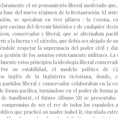
claramente el su pensamiento liberal moderado que
la base del nuevo régimen de la Restauración. El sist
ación, se apoyaban en tres pilares : la Corona, co
por encima del devenir histórico y de cualquier decisi
ticos, conservador y liberal, que se alternaban pací
rir a la fuerza y el ejército, que debía ser alejado de s
ciéndole respetar la supremacía del poder civil y d
a gestión de los asuntos estrictamente militares. La 
elmente estos principios la ideología liberal conservad
. Por su estabilidad, el modelo político de C
smo inglés de la Inglaterra victoriana, donde, 
os partidos liberal y conservador colaboraban en la c
 de forma pacífica, turnándose en el poder de forma pa
 de Sandhurst, el futuro Alfonso XII se presentaba
 compromiso de ser el rey de todos los españoles a
lítico que practicó su madre Isabel II, vinculada est