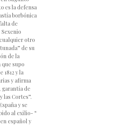
o es la defensa
astía borbónica
falta de
l Sexenio
 cualquier otro
rtunada” de su
ión de la
a que supo
 1812 y la
rias y afirma
, garantía de
y las Cortes”.
España y se
do al exilio- “
uen español y