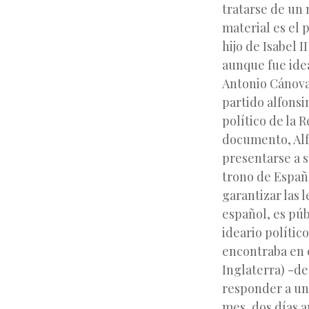
tratarse de un 
material es el 
hijo de Isabel I
aunque fue ide
Antonio Cánovas
partido alfonsi
político de la 
documento, Alf
presentarse a s
trono de Espa
garantizar las l
español, es púb
ideario polític
encontraba en e
Inglaterra) -de
responder a una
mes, dos días 