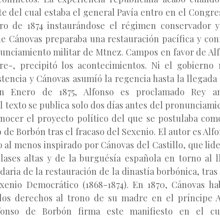
nte del cual estaba el general Pavía entro en el Congres
ro de 1874 instaurándose el régimen conservador y 
e Cánovas preparaba una restauración pacífica y con
nunciamiento militar de Mtnez. Campos en favor de Al
e-, precipitó los acontecimientos. Ni el gobierno 
tencia y Cánovas asumíó la regencia hasta la llegada 
en Enero de 1875, Alfonso es proclamado Rey an
l texto se publica solo dos días antes del pronunciami
onocer el proyecto político del que se postulaba com
 de Borbón tras el fracaso del Sexenio. El autor es Alf
o al menos inspirado por Cánovas del Castillo, que lid
clases altas y de la burguésía española en torno al 
idaria de la restauración de la dinastía borbónica, tras 
exenio Democrático (1868-1874). En 1870, Cánovas ha
los derechos al trono de su madre en el príncipe A
lfonso de Borbón firma este manifiesto en el cu