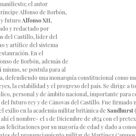
manifiesto; el autor
príncipe Alfonso de Borbón,
I y futuro
Alfonso XII
,
ado y redactado por
 del Castillo, líder del
no y artífice del sistema
Restauración. En el
onso de Borbón, además de
í mismo, se postula para al
ña, defendiendo
una monarquía constitucional como m
eyes, la estabilidad y el progreso del país. Se dirige a 
lico, personal y de ámbito nacional, importante para c
o del futuro rey y de Cánovas del Castillo. Fue firmado 
l exilio en la academia militar británica de
Sandhurst
 ahí el nombre- el 1 de Diciembre de 1874 con el prete
s felicitaciones por su mayoría de edad y dado a conoc
antes del pronunciamiento militar de Martínez Campo