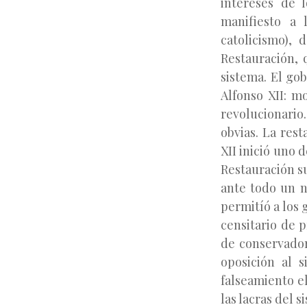
intereses de l
manifiesto a 
catolicismo), 
Restauración, 
sistema. El go
Alfonso XII: m
revolucionario
obvias. La res
XII inició uno 
Restauración su
ante todo un n
permitíó a los
censitario de 
de conservadore
oposición al s
falseamiento el
las lacras del 