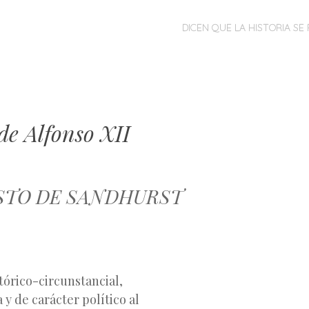
MENÚ
SALTAR
DICEN QUE LA HISTORIA SE 
AL
CONTENIDO
de Alfonso XII
STO DE SANDHURST
órico-circunstancial,
 y de carácter político al