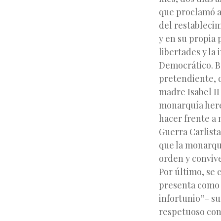
que proclamó a 
del restablecim
y en su propia 
libertades y la
Democrático. Ba
pretendiente, q
madre Isabel II
monarquía here
hacer frente a 
Guerra Carlista
que la monarqu
orden y convive
Por último, se
presenta como 
infortunio”- su
respetuoso con 