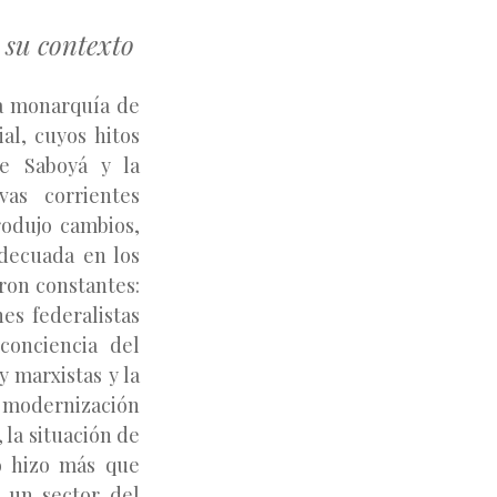
 su contexto
la monarquía de
al, cuyos hitos
e Saboyá y la
as corrientes
rodujo cambios,
decuada en los
ron constantes:
es federalistas
conciencia del
y marxistas y la
e modernización
 la situación de
o hizo más que
o un sector del