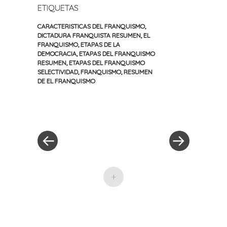
ETIQUETAS
CARACTERISTICAS DEL FRANQUISMO
,
DICTADURA FRANQUISTA RESUMEN
,
EL
FRANQUISMO
,
ETAPAS DE LA
DEMOCRACIA
,
ETAPAS DEL FRANQUISMO
RESUMEN
,
ETAPAS DEL FRANQUISMO
SELECTIVIDAD
,
FRANQUISMO
,
RESUMEN
DE EL FRANQUISMO
«
Siguiente
Navegación
Entrada
entrada
anterior
»
de
entradas
+