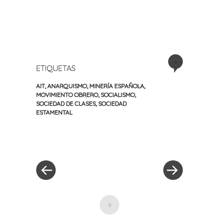
+
ETIQUETAS
AIT
,
ANARQUISMO
,
MINERÍA ESPAÑOLA
,
MOVIMIENTO OBRERO
,
SOCIALISMO
,
SOCIEDAD DE CLASES
,
SOCIEDAD
ESTAMENTAL
«
Siguiente
Navegación
Entrada
entrada
anterior
»
de
entradas
+