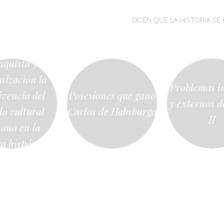
MENÚ
SALTAR
DICEN QUE LA HISTORIA SE 
AL
CONTENIDO
nquista y
nización la
Problemas i
ivencia del
Posesiones que gano
y externos d
do cultural
Carlos de Habsburgo
II
ano en la
ra hispánica