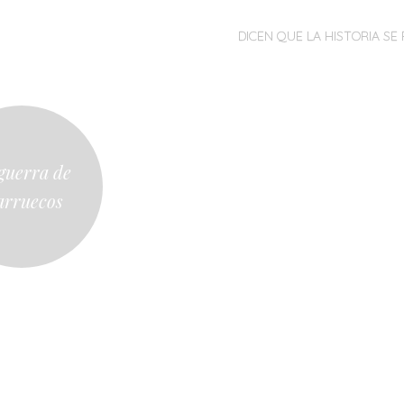
MENÚ
SALTAR
DICEN QUE LA HISTORIA SE 
AL
CONTENIDO
guerra de
rruecos