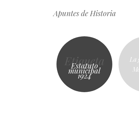
Apuntes de Historia
Etiqueta
La 
Estatuto
Ma
municipal
1924