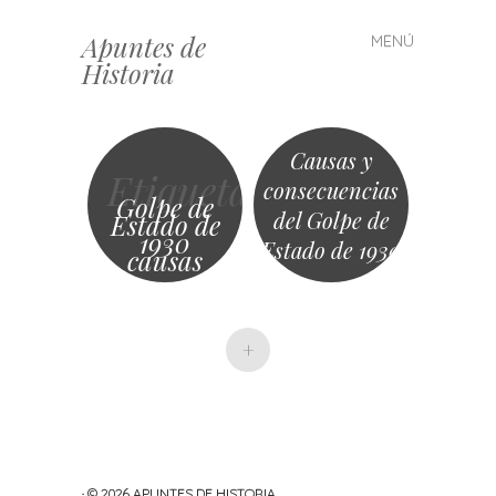
Apuntes de
MENÚ
Saltar
Historia
al
contenido
Causas y
Etiqueta
consecuencias
Golpe de
del Golpe de
Estado de
1930
Estado de 1930
causas
+
· © 2026
APUNTES DE HISTORIA