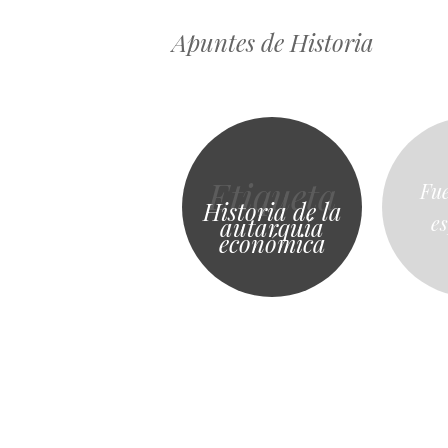
Apuntes de Historia
Etiqueta
Fue
Historia de la
e
autarquía
económica