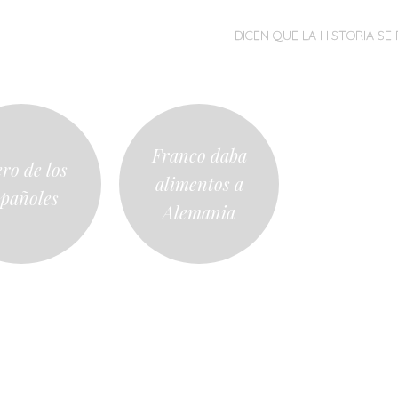
MENÚ
SALTAR
DICEN QUE LA HISTORIA SE 
AL
CONTENIDO
Franco daba
ro de los
alimentos a
spañoles
Alemania