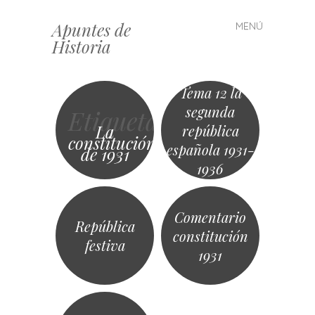
Apuntes de
MENÚ
Saltar
Historia
al
contenido
Tema 12 la
segunda
Etiqueta
La
república
constitución
española 1931-
de 1931
1936
Comentario
República
constitución
festiva
1931