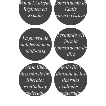
Fin del Antiguo
Constitución de
Régimen en
Cádiz
España
características
Fernando VII
La guerra de
jura la
independencia
Constitución de
1808-1814
1812
Trienio liberal
Trienio liberal
división de los
división de los
liberales
liberales
exaltados y
exaltados y
moderados
moderados
«
Navegación