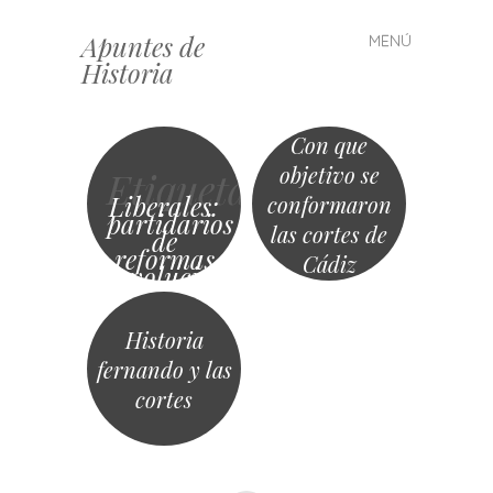
Apuntes de
MENÚ
Saltar
Historia
al
contenido
Con que
objetivo se
Etiqueta
Liberales:
conformaron
partidarios
las cortes de
de
reformas
Cádiz
revolucionarias
Historia
fernando y las
cortes