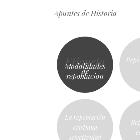
Apuntes de Historia
Etiqueta
Repo
Modalidades
de
repoblacion
La repoblación
Rep
cristiana
c
selectividad