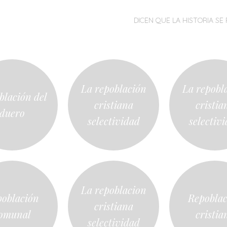
MENÚ
SALTAR
DICEN QUE LA HISTORIA SE 
AL
CONTENIDO
La repoblación
La repobl
blación del
cristiana
cristia
duero
selectividad
selectiv
La repoblacion
oblación
Repobla
cristiana
omunal
cristia
selectividad