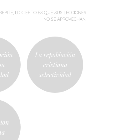
REPITE, LO CIERTO ES QUE SUS LECCIONES
NO SE APROVECHAN.
ación
La repoblación
na
cristiana
idad
selectividad
cion
na