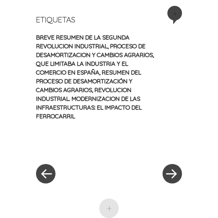
+
ETIQUETAS
BREVE RESUMEN DE LA SEGUNDA
REVOLUCION INDUSTRIAL
,
PROCESO DE
DESAMORTIZACION Y CAMBIOS AGRARIOS
,
QUE LIMITABA LA INDUSTRIA Y EL
COMERCIO EN ESPAÑA
,
RESUMEN DEL
PROCESO DE DESAMORTIZACIÓN Y
CAMBIOS AGRARIOS
,
REVOLUCION
INDUSTRIAL. MODERNIZACION DE LAS
INFRAESTRUCTURAS: EL IMPACTO DEL
FERROCARRIL
«
Siguiente
Navegación
Entrada
entrada
anterior
»
de
entradas
+