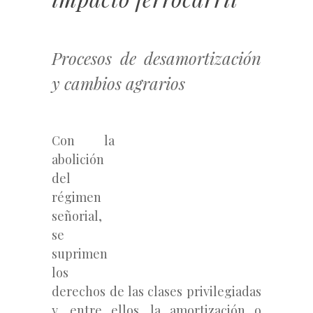
Procesos de desamortización
y cambios agrarios
Con la
abolición
del
régimen
señorial,
se
suprimen
los
derechos de las clases privilegiadas
y, entre ellos, la amortización o