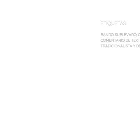
ETIQUETAS
BANDO SUBLEVADO
,
COMENTARIO DE TEXT
TRADICIONALISTA Y D
Navegación
de
entradas