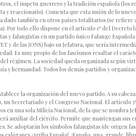
 otros, el ímpetu guerrero y la tradición española (los r
sta y reaccionario). Comenta que esta uníón de lo nuevo
ha dado también en otros países totalitarios (se refiere 
a). Por todo ello dispone en el artículo 1º del Decreto 
tas y falangistas en un partido único Falange Española
FET y de las JONS) bajo su Jefatura, que sería intermedi
iedad. Es muy propio de los fascismos resaltar el carácte
 del régimen. La sociedad queda organizada según virt
rquía y hermandad. Todos los demás partidos y organiz
establece la organización del nuevo partido. A su cabeza,
, un Secretariado y el Congreso Nacional. El artículo 3
os en una sola Milicia Nacional, de la que se nombra J
será auxiliar del ejército. Permite que mantengan sus 
es. Se adoptarán los símbolos falangistas (de origen fasc
los eslóganes ¡Arriba España!, ¡España, una, grande, libr