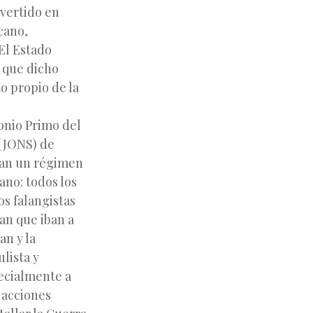
nvertido en
icano,
El Estado
e que dicho
o propio de la
onio Primo del
 (JONS) de
ían un régimen
ano: todos los
os falangistas
ían que iban a
an y la
lista y
pecialmente a
 acciones