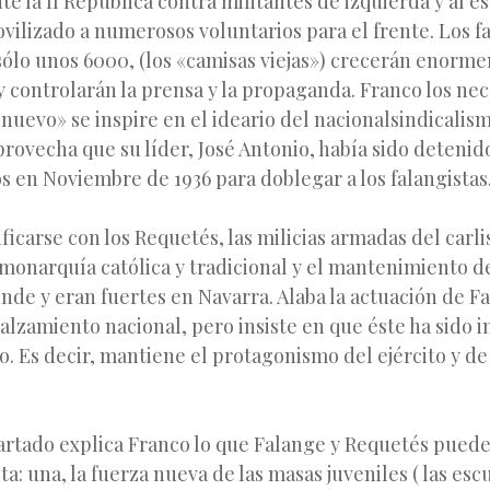
te la II República contra militantes de izquierda y al es
ovilizado a numerosos voluntarios para el frente. Los f
 sólo unos 6000, (los «camisas viejas») crecerán enor
 y controlarán la prensa y la propaganda. Franco los nec
nuevo» se inspire en el ideario del nacionalsindicalis
provecha que su líder, José Antonio, había sido detenido
s en Noviembre de 1936 para doblegar a los falangistas
ificarse con los Requetés, las milicias armadas del carl
onarquía católica y tradicional y el mantenimiento de
onde y eran fuertes en Navarra. Alaba la actuación de F
alzamiento nacional, pero insiste en que éste ha sido i
to. Es decir, mantiene el protagonismo del ejército y de 
artado explica Franco lo que Falange y Requetés puede
ta: una, la fuerza nueva de las masas juveniles ( las es