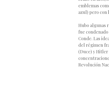
emblemas como e
azul) pero con l
Hubo algunas re
fue condenado a
Conde. Las idea
del régimen fra
(Duce) y Hitle
concentraciones
Revolución Nac