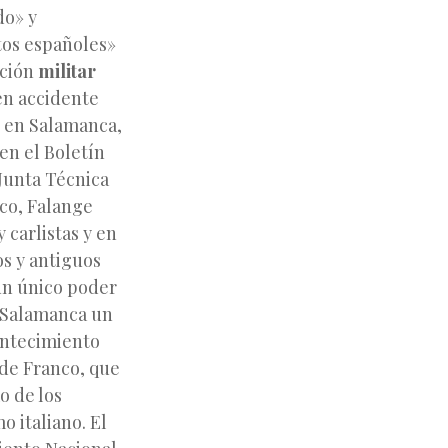
do» y
tos españoles»
cción
militar
 en accidente
37 en Salamanca,
en el Boletín
 Junta Técnica
co, Falange
 carlistas y en
s y antiguos
 un único poder
n Salamanca un
contecimiento
 de Franco, que
o de los
o italiano. El