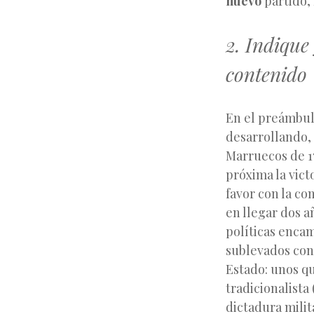
nuevo
partido,
2. Indique
contenido
En el preámbulo
desarrollando, 
Marruecos de 17
próxima la vict
favor con la co
en llegar dos a
políticas encam
sublevados cont
Estado: unos q
tradicionalista
dictadura milit