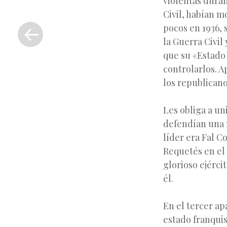
violentas duran
Civil, habían m
«
Entrada
pocos en 1936,
anterior
la Guerra Civil
que su «Estado 
controlarlos. A
los republicano
Les obliga a un
defendían una m
líder era Fal C
Requetés en el 
glorioso ejérci
él.
En el tercer ap
estado franquis