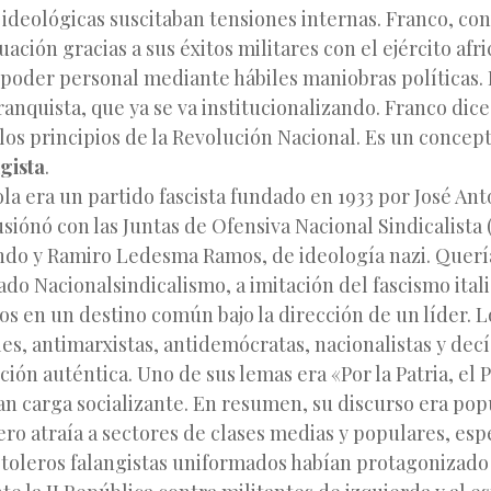
 ideológicas suscitaban tensiones internas. Franco, co
tuación gracias a sus éxitos militares con el ejército afr
 poder personal mediante hábiles maniobras políticas. 
ranquista, que ya se va institucionalizando. Franco dic
los principios de la Revolución Nacional. Es un concept
gista
.
a era un partido fascista fundado en 1933 por José Ant
usiónó con las Juntas de Ofensiva Nacional Sindicalista
o y Ramiro Ledesma Ramos, de ideología nazi. Quer
mado Nacionalsindicalismo, a imitación del fascismo itali
s en un destino común bajo la dirección de un líder. L
les, antimarxistas, antidemócratas, nacionalistas y dec
ción auténtica. Uno de sus lemas era «Por la Patria, el P
ran carga socializante. En resumen, su discurso era popu
ro atraía a sectores de clases medias y populares, es
istoleros falangistas uniformados habían protagonizado