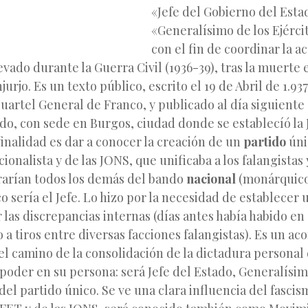
«Jefe del Gobierno del Esta
«Generalísimo de los Ejérci
con el fin de coordinar la a
vado durante la Guerra Civil (1936-
39), tras la muerte
jurjo. Es un texto público, escrito el 19 de Abril de 1.9
uartel General de Franco, y publicado al día siguiente 
ado, con sede en Burgos, ciudad donde se establecíó la
finalidad es dar a conocer la creación de un
partido
úni
onalista y de las JONS, que unificaba a los falangistas y
grarían todos los demás del bando
nacional
(monárquico
co sería el Jefe. Lo hizo por la necesidad de establecer
ar las discrepancias internas (días antes había habido e
a tiros entre diversas facciones falangistas). Es un a
l camino de la consolidación de la dictadura personal
poder en su persona: será Jefe del Estado, Generalísim
 del partido único. Se ve una clara influencia del fascism