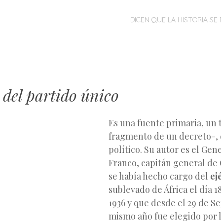
MENÚ
SALTAR
DICEN QUE LA HISTORIA SE 
AL
CONTENIDO
 del partido único
Es una fuente primaria, un 
fragmento de un decreto-,
político. Su autor es el Gen
Franco, capitán general de 
se había hecho cargo del
ej
sublevado de África el día 1
1936 y que desde el 29 de S
mismo año fue elegido por 