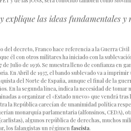
 FET y de las JONS, será conocido también como Movim
 y explique las ideas fundamentales y
 del decreto, Franco hace referencia a la Guerra Civil 
que él con otros militares ha iniciado con la sublevació
 de Julio de 1936. Se muestra lleno de confianza en gan
oria. En Abril de 1937, el bando sublevado va a imprimir 
nquista del Norte de España, aunque el final de la guer
ños. En la segunda línea, indica la necesidad de tomar
inadas a organizar el «Estado nuevo» que vendrá tras la
ra la República carecían de unanimidad política respe
uerían monarquía parlamentaria (alfonsinos, CEDA), o
 (carlistas), algunos república de derechas, muchos mil
ar, los falangistas un régimen
fascista
.