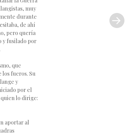
tallar la Guerra
alangistas, muy
Siguiente
memente durante
entrada
»
esitaba, de ahí
mo, pero quería
 y fusilado por
.
ismo, que
 los fueros. Su
alange y
niciado por el
quien lo dirige:
n aportar al
cuadras