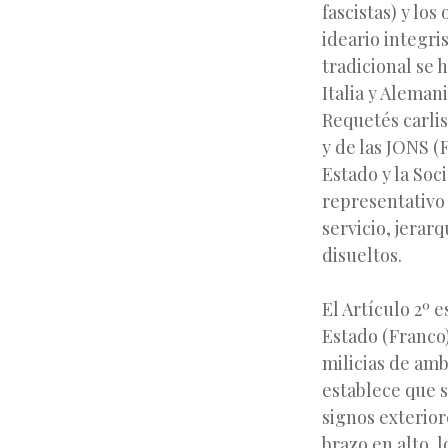
fascistas) y los
ideario integri
tradicional se 
Italia y Alemani
Requetés carlis
y de las JONS (
Estado y la Soc
representativo
servicio, jera
disueltos.
El Artículo 2º 
Estado (Franco)
milicias de amb
establece que 
signos exterior
brazo en alto, 