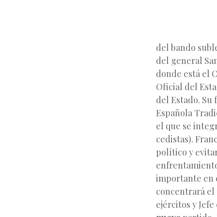
del bando suble
del general San
donde está el C
Oficial del Est
del Estado. Su 
Española Tradici
el que se inte
cedistas). Fran
político y evit
enfrentamiento 
importante en e
concentrará el 
ejércitos y Jefe