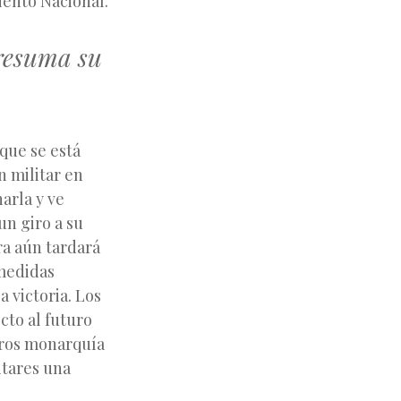
iento Nacional.
 resuma su
que se está
n militar en
arla y ve
un giro a su
ra aún tardará
 medidas
 victoria. Los
cto al futuro
tros monarquía
itares una