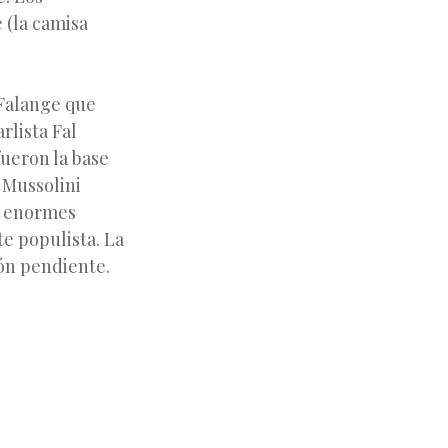
 (la camisa
Falange que
rlista Fal
fueron la base
 Mussolini
ía enormes
e populista. La
ón pendiente.