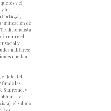
equetés y el
 y lo
a Portugal,
la unificación de
 Tradicionalista
ario entre el
r social y
udes militares:
aciones quedan
 el Jefe del
º funde las
efe Supremo, y
emblemas y
ista): el saludo
e! Los