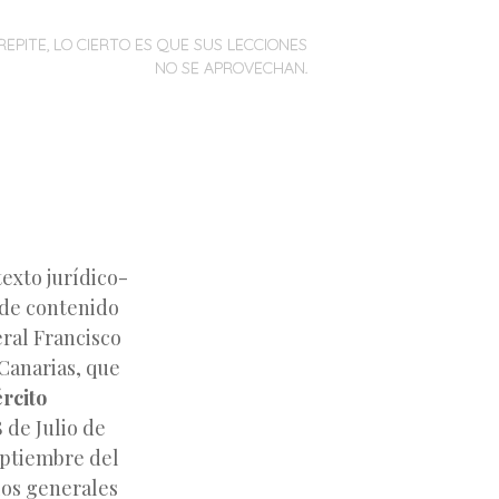
REPITE, LO CIERTO ES QUE SUS LECCIONES
NO SE APROVECHAN.
texto jurídico-
 de contenido
eral Francisco
Canarias, que
ército
8 de Julio de
eptiembre del
los generales