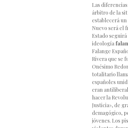
Las diferencias
árbitro de la si
establecerá un
Nuevo será el f
Estado seguirá 
ideología
falan
Falange Español
Rivera que se f
Onésimo Redond
totalitario lla
españoles unido
eran antilibera
hacer la Revolu
Justicia», de g
demagógico, pe
jóvenes. Los p