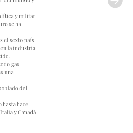
or del mundo y
»
ítica y militar
uro se ha
 el sexto país
en la industria
cido.
 todo gas
es una
 poblado del
o hasta hace
Italia y Canadá