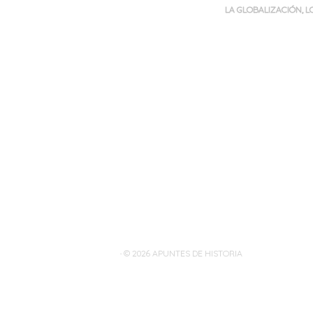
LA GLOBALIZACIÓN
,
L
Navegación
de
entradas
· © 2026
APUNTES DE HISTORIA