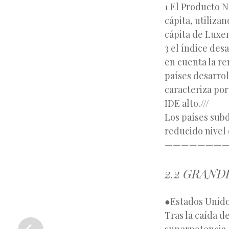
1 El Producto N
cápita, utiliza
cápita de Luxe
3 el índice des
en cuenta la re
países desarrol
caracteriza por
IDE alto.///
Los países subd
reducido nivel
———————
2.2 GRAND
●Estados Unidos
«
Tras la caída d
Entrada