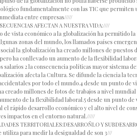
impulso de la globalización no podía haberse producido 
nológico fundamentalmente con las TIC que permiten 
nmediata entre empresas/////
SECUENCIAS AFECTAN A NUESTRA VIDA:////
o de vista económico a la globalización ha permitido la
lgunas zonas del mundo, los llamados países emergen
 social la globalización ha creado millones de puestos d
 pero ha conllevado un aumento de la flexibilidad labor
s salarios 2 la consecuencia políticas mayor sistema d
alización afecta la Cultura. Se difunde la ciencia la tec
accidentales por todo el mundo.4 desde un punto de vis
a creado millones de fotos de trabajos a nivel mundial
umento de la flexibilidad laboral.5 desde un punto de 
 el rápido desarrollo económico y el alto nivel de co
s impactos en el entorno natural./////
LDADES TERRITORIALES:DESARROÑLO Y SUBDESAR
e utiliza para medir la desigualdad de son 3///