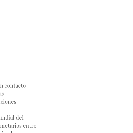
en contacto
as
uciones
undial del
onetarios entre