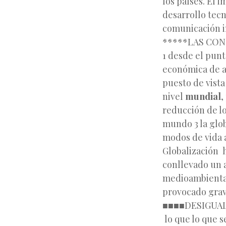
los países. El 
desarrollo tec
comunicación i
*****LAS CON
1 desde el punt
económica de a
puesto de vista
nivel
mundial
,
reducción de lo
mundo 3 la glob
modos de vida 
Globalización h
conllevado un a
medioambiental
provocado grave
■■■■DESIGUA
lo que lo que s