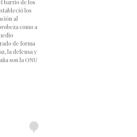
l barrio de los
stablecíó los
ación al
 probeza como a
 medio
orado de forma
z, la defensa y
paña son la ONU
+