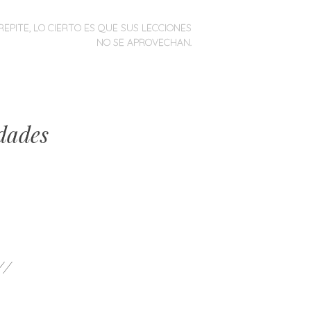
REPITE, LO CIERTO ES QUE SUS LECCIONES
NO SE APROVECHAN.
dades
//