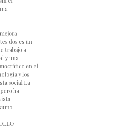
sin el
una
 mejora
tes dos es un
e trabajo a
al y una
emocrático en el
nología y los
ta social La
 pero ha
vista
nsumo
ROLLO