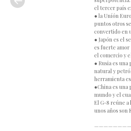
superpotencia.
anterior
el tercer país 
● la Uníón Euro
puntos otros se
convertido en 
● Japón es el 
es fuerte amor 
el comercio y e
● Rusia es una 
natural y petr
herramienta es
●China es una p
mundo y el cua
El G-8 reúne a
unos años son E
————————