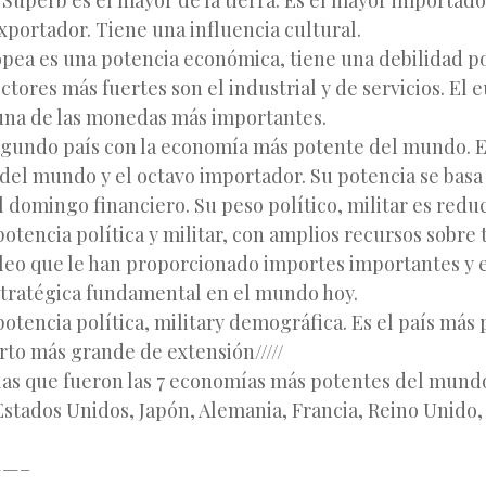
 Superb es el mayor de la tierra. Es el mayor importad
exportador. Tiene una influencia cultural.
pea es una potencia económica, tiene una debilidad pol
ctores más fuertes son el industrial y de servicios. El e
una de las monedas más importantes.
segundo país con la economía más potente del mundo. Es
del mundo y el octavo importador. Su potencia se basa 
l domingo financiero. Su peso político, militar es redu
potencia política y militar, con amplios recursos sobre
óleo que le han proporcionado importes importantes y 
tratégica fundamental en el mundo hoy.
otencia política, military demográfica. Es el país más
rto más grande de extensión/////
 las que fueron las 7 economías más potentes del mund
stados Unidos, Japón, Alemania, Francia, Reino Unido, 
—–