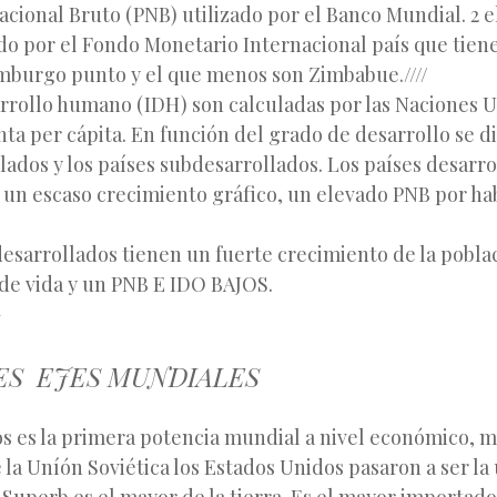
acional Bruto (PNB) utilizado por el Banco Mundial. 2 e
ndo por el Fondo Monetario Internacional país que tien
mburgo punto y el que menos son Zimbabue.////
arrollo humano (IDH) son calculadas por las Naciones U
nta per cápita. En función del grado de desarrollo se d
lados y los países subdesarrollados. Los países desarro
 un escaso crecimiento gráfico, un elevado PNB por ha
esarrollados tienen un fuerte crecimiento de la pobla
 de vida y un PNB E IDO BAJOS.
—
ES EJES MUNDIALES
 es la primera potencia mundial a nivel económico, mil
e la Uníón Soviética los Estados Unidos pasaron a ser la