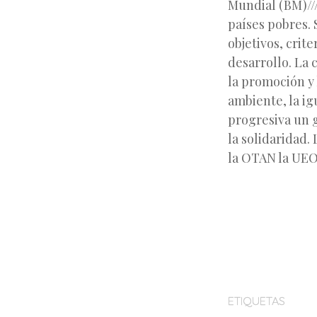
Mundial (BM)///
países pobres. 
objetivos, crit
desarrollo. La 
la promoción y
ambiente, la i
progresiva un g
la solidaridad.
la OTAN la UEO
ETIQUETAS