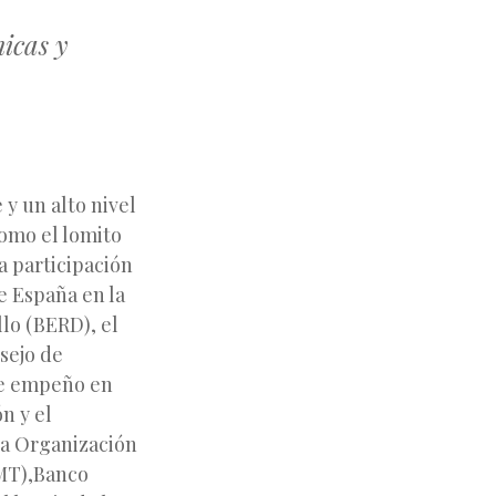
micas y
y un alto nivel
como el lomito
a participación
de España en la
lo (BERD), el
sejo de
de empeño en
n y el
la Organización
MT),Banco