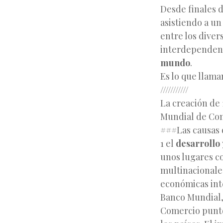
Desde finales 
asistiendo a u
entre los diver
interdependenc
mundo
.
Es lo que llama
///////////
La creación de 
Mundial de Co
###Las causas d
1 el
desarrollo
unos lugares
c
multinacionales
económicas int
Banco Mundial,
Comercio punto