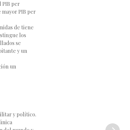
l PIB per
e mayor PIB per
nidas de tiene
istingue los
llados se
bitante y un
ción un
itar y político.
Siguiente
 única
entrada