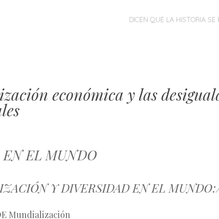
MENÚ
SALTAR
DICEN QUE LA HISTORIA SE 
AL
CONTENIDO
ización económica y las desigual
ales
A EN EL MUNDO
LIZACIÓN Y DIVERSIDAD EN EL MUNDO:
 Mundialización