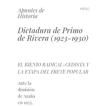
Apuntes de
MENÚ
Saltar
Historia
al
contenido
Dictadura de Primo
de Rivera (1923-1930)
EL BIENIO RADICAL-CEDISTA Y
LA ETAPA DEL FRETE POPULAR
Ante la
dimisión
de Azaña
en 1933,