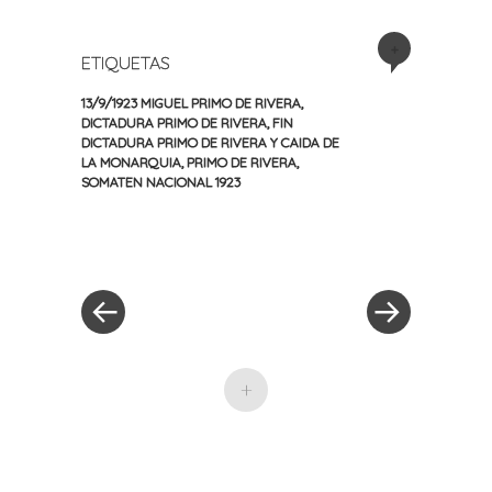
+
ETIQUETAS
13/9/1923 MIGUEL PRIMO DE RIVERA
,
DICTADURA PRIMO DE RIVERA
,
FIN
DICTADURA PRIMO DE RIVERA Y CAIDA DE
LA MONARQUIA
,
PRIMO DE RIVERA
,
SOMATEN NACIONAL 1923
«
Siguiente
Navegación
Entrada
entrada
anterior
»
de
entradas
+