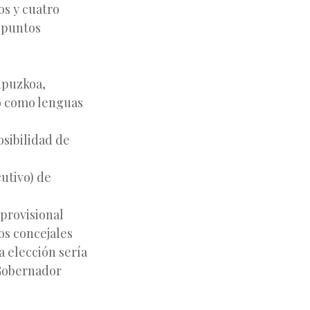
os y cuatro
s puntos
Gipuzkoa,
no como lenguas
sibilidad de
cutivo) de
 provisional
los concejales
a elección sería
 Gobernador