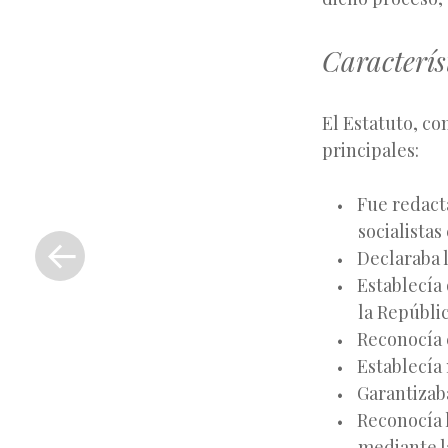
Caracterís
El Estatuto, co
principales:
Fue redact
«
socialistas
Entrada
Declaraba l
anterior
Establecía
la Repúbli
Reconocía e
Establecía
Garantizab
Reconocía 
mediante l