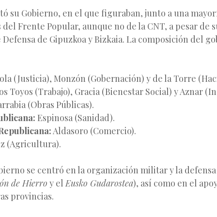
ó su Gobierno, en el que figuraban, junto a una mayorí
del Frente Popular, aunque no de la CNT, a pesar de s
e Defensa de Gipuzkoa y Bizkaia. La composición del go
ola (Justicia), Monzón (Gobernación) y de la Torre (Hac
os Toyos (Trabajo), Gracia (Bienestar Social) y Aznar (In
rrabia (Obras Públicas).
ublicana:
Espinosa (Sanidad).
Republicana:
Aldasoro (Comercio).
z (Agricultura).
bierno se centró en la organización militar y la defensa
ón de Hierro
y el
Eusko Gudarostea
), así como en el apoy
ras provincias.