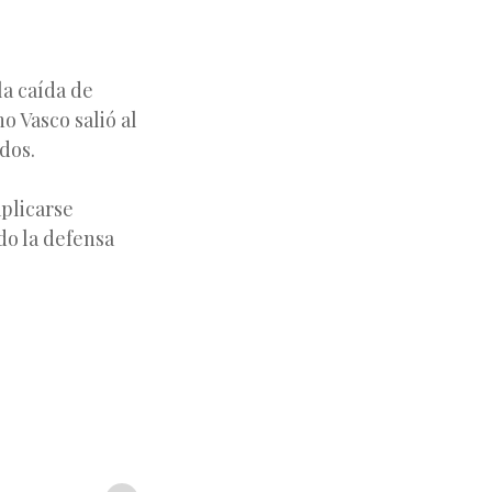
la caída de
o Vasco salió al
dos.
aplicarse
do la defensa