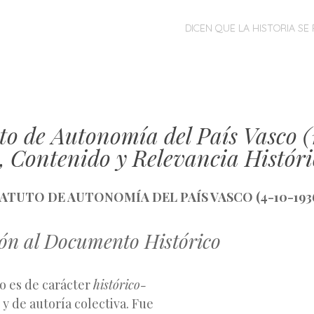
MENÚ
SALTAR
DICEN QUE LA HISTORIA SE 
AL
CONTENIDO
to de Autonomía del País Vasco (
, Contenido y Relevancia Histór
TATUTO DE AUTONOMÍA DEL PAÍS VASCO (4-10-193
ón al Documento Histórico
 es de carácter
histórico-
y de autoría colectiva. Fue