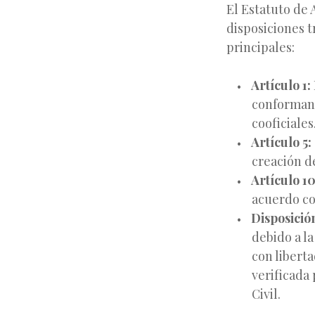
El Estatuto de 
disposiciones t
principales:
Artículo 1:
conformand
cooficiales
Artículo 5:
creación de
Artículo 10
acuerdo co
Disposició
debido a la
con liberta
verificada
Civil.