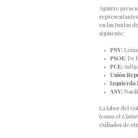
Aguirre present
representantes 
en las Juntas d
siguiente:
PNV:
Leiza
PSOE:
De l
PCE:
Astiga
Unión Rep
Izquierda 
ANV:
Nardi
La labor del Go
(como el
Cintur
exiliados de ot