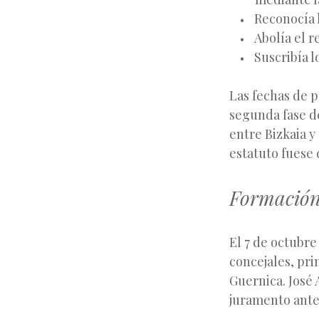
Reconocía l
Abolía el r
Suscribía l
Las fechas de 
segunda fase de
entre Bizkaia y
estatuto fues
Formación
El 7 de octubre
concejales, pri
Guernica. José 
juramento ante