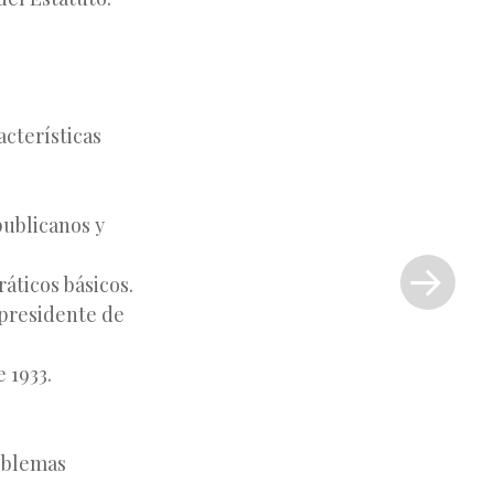
acterísticas
publicanos y
Siguiente
entrada
áticos básicos.
»
 presidente de
 1933.
roblemas