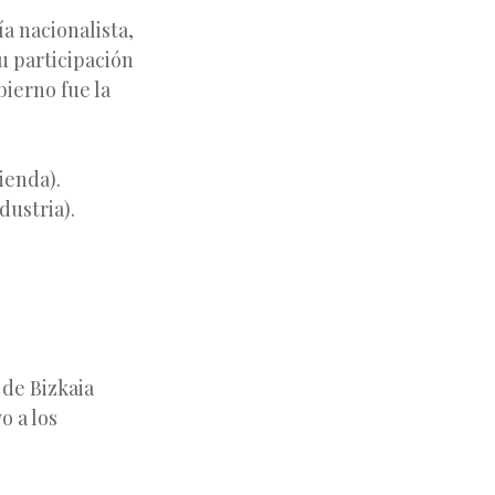
a nacionalista,
u participación
bierno fue la
ienda).
dustria).
 de Bizkaia
o a los