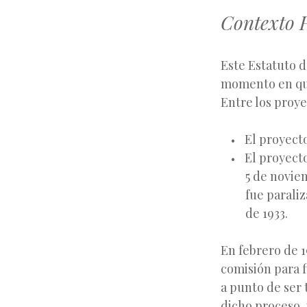
Contexto H
Este Estatuto d
momento en que
Entre los proye
El proyecto
El proyect
5 de novie
fue parali
de 1933.
En febrero de 1
comisión para f
a punto de ser 
dicho proceso, 