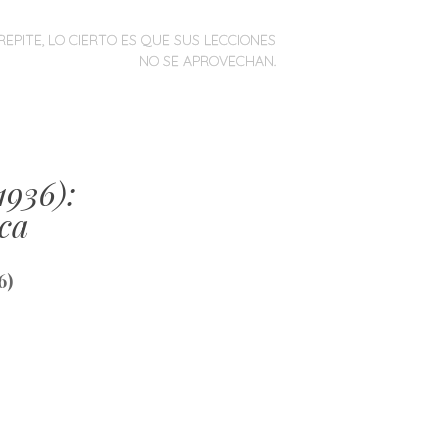
REPITE, LO CIERTO ES QUE SUS LECCIONES
NO SE APROVECHAN.
1936):
ica
6)