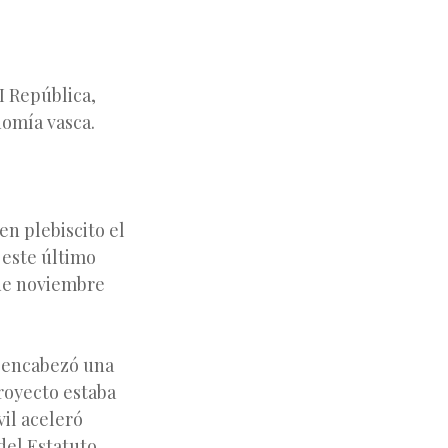
II República,
nomía vasca.
n plebiscito el
 este último
 de noviembre
o encabezó una
proyecto estaba
vil aceleró
del Estatuto.