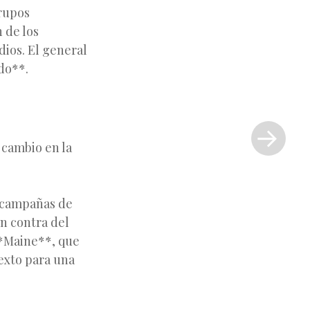
grupos
n de los
dios. El general
ldo**.
Siguiente
entrada
»
 cambio en la
s campañas de
en contra del
**Maine**, que
exto para una