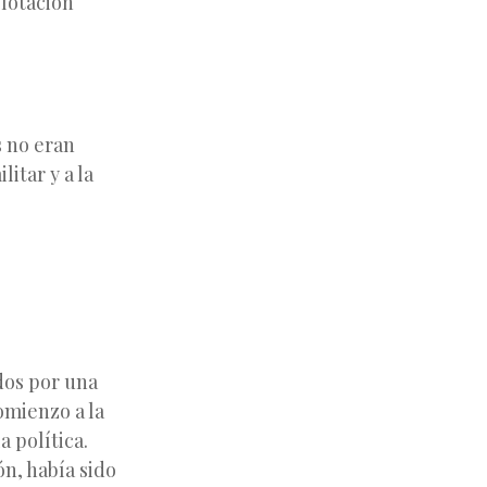
plotación
s no eran
itar y a la
dos por una
omienzo a la
a política.
ón, había sido