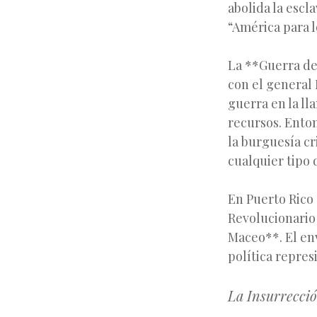
abolida la escl
“América para l
La **Guerra de
con el general
guerra en la ll
recursos. Enton
la burguesía cri
cualquier tipo 
En Puerto Rico 
Revolucionario
Maceo**. El en
política repres
La Insurrecció