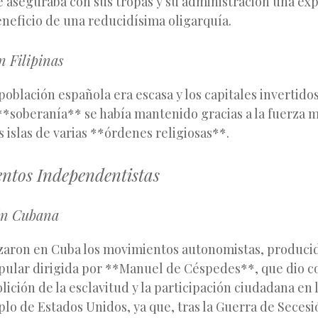
e aseguraba con sus tropas y su administración una ex
eneficio de una reducidísima oligarquía.
n Filipinas
a población española era escasa y los capitales invertido
**soberanía** se había mantenido gracias a la fuerza mil
s islas de varias **órdenes religiosas**.
ntos Independentistas
ón Cubana
aron en Cuba los movimientos autonomistas, produci
pular dirigida por **Manuel de Céspedes**, que dio c
lición de la esclavitud y la participación ciudadana en l
plo de Estados Unidos, ya que, tras la Guerra de Secesi