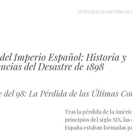
MENÚ
SALTAR
DICEN QUE LA HISTORIA SE 
AL
CONTENIDO
del Imperio Español: Historia y
ncias del Desastre de 1898
e del 98: La Pérdida de las Últimas Co
Tras la pérdida de la Améri
principios del siglo XIX, las
España estaban formadas p