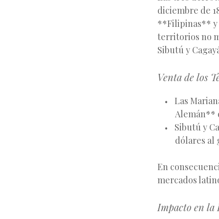
diciembre de 1
**Filipinas** 
territorios no 
Sibutú y Cagay
Venta de los Te
Las Mariana
Alemán** d
Sibutú y C
dólares al
En consecuencia
mercados latin
Impacto en la