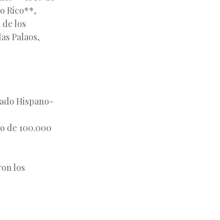
o Rico**,
 de los
las Palaos,
atado Hispano-
go de 100.000
ron los