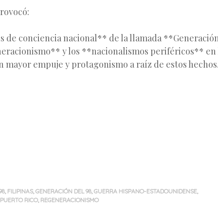
provocó:
is de conciencia nacional** de la llamada **Generación
eracionismo** y los **nacionalismos periféricos** en 
n mayor empuje y protagonismo a raíz de estos hechos
98
,
FILIPINAS
,
GENERACIÓN DEL 98
,
GUERRA HISPANO-ESTADOUNIDENSE
,
PUERTO RICO
,
REGENERACIONISMO