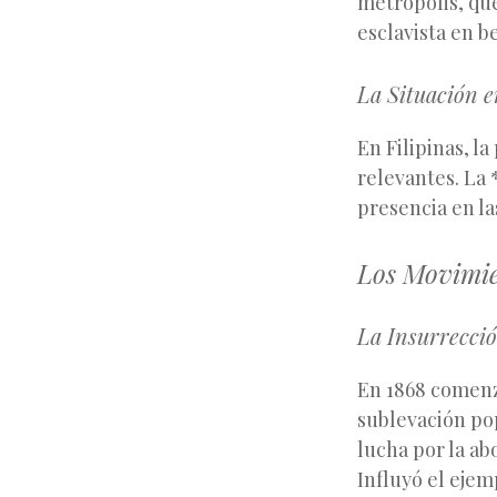
metrópolis, qu
esclavista en b
La Situación e
En Filipinas, l
relevantes. La 
presencia en la
Los Movimie
La Insurrecci
En 1868 comenz
sublevación po
lucha por la abo
Influyó el ejem