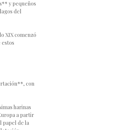
as** y pequeños
élagos del
glo XIX comenzó
 estos
ortación*
*, con
simas harinas
Europa a partir
 papel de la