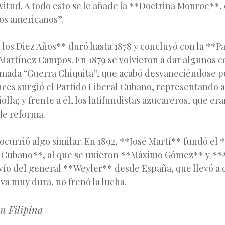
avitud. A todo esto se le añade la **Doctrina Monroe**,
os americanos”.
 los Diez Años** duró hasta 1878 y concluyó con la **P
 Martínez Campos. En 1879 se volvieron a dar algunos c
amada “Guerra Chiquita”, que acabó desvaneciéndose po
ces surgió el Partido Liberal Cubano, representando a
olla; y frente a él, los latifundistas azucareros, que er
de reforma.
ocurrió algo similar. En 1892, **José Martí** fundó el 
 Cubano**, al que se unieron **Máximo Gómez** y **
vío del general **Weyler** desde España, que llevó a 
iva muy dura, no frenó la lucha.
n Filipina