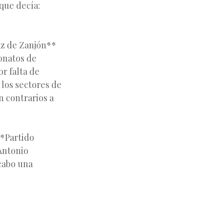
 que decía:
az de Zanjón**
onatos de
r falta de
 los sectores de
an contrarios a
**Partido
Antonio
cabo una