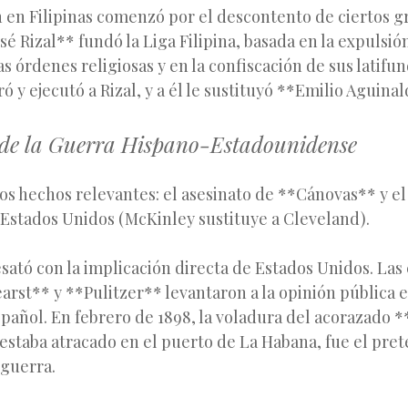
n en Filipinas comenzó por el descontento de ciertos 
sé Rizal** fundó la Liga Filipina, basada en la expulsió
as órdenes religiosas y en la confiscación de sus latifun
ró y ejecutó a Rizal, y a él le sustituyó **Emilio Aguina
o de la Guerra Hispano-Estadounidense
os hechos relevantes: el asesinato de **Cánovas** y el
 Estados Unidos (McKinley sustituye a Cleveland).
sató con la implicación directa de Estados Unidos. La
rst** y **Pulitzer** levantaron a la opinión pública 
spañol. En febrero de 1898, la voladura del acorazado 
estaba atracado en el puerto de La Habana, fue el pret
 guerra.