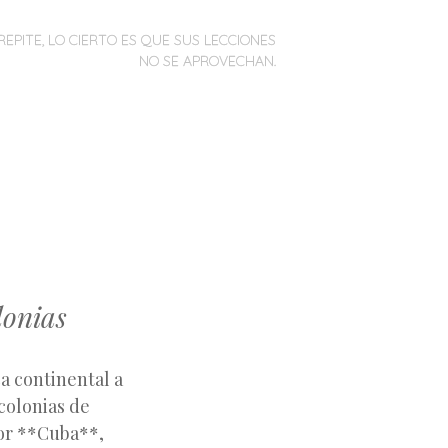
REPITE, LO CIERTO ES QUE SUS LECCIONES
NO SE APROVECHAN.
lonias
ca continental a
 colonias de
or **Cuba**,