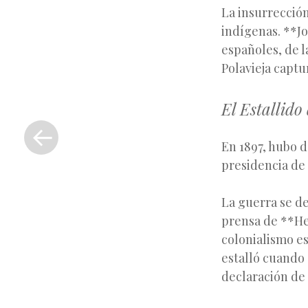
La insurrecció
indígenas. **Jo
españoles, de l
Polavieja captu
El Estallid
«
Entrada
anterior
En 1897, hubo d
presidencia de
La guerra se de
prensa de **Hea
colonialismo e
estalló cuando 
declaración de