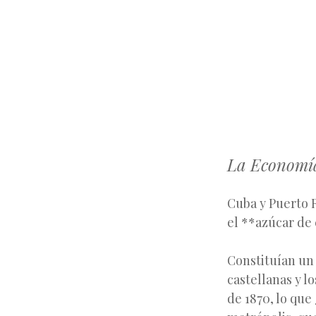
La Economía
Cuba y Puerto R
el **azúcar de
Constituían un
castellanas y l
de 1870, lo qu