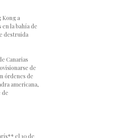
g Kong a
 en la bahía de
ue destruida
de Canarias
ovisionarse de
on órdenes de
uadra americana,
e de
arís** el 10 de