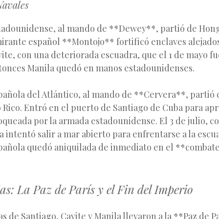
Navales
tadounidense, al mando de **Dewey**, partió de Hon
lmirante español **Montojo** fortificó enclaves alejados
ite, con una deteriorada escuadra, que el 1 de mayo f
tonces Manila quedó en manos estadounidenses.
pañola del Atlántico, al mando de **Cervera**, partió 
 Rico. Entró en el puerto de Santiago de Cuba para apr
oqueada por la armada estadounidense. El 3 de julio, c
 intentó salir a mar abierto para enfrentarse a la esc
española quedó aniquilada de inmediato en el **combat
s: La Paz de París y el Fin del Imperio
as de Santiago, Cavite y Manila llevaron a la **Paz de P