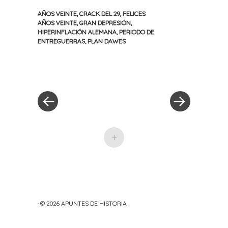
AÑOS VEINTE
,
CRACK DEL 29
,
FELICES
AÑOS VEINTE
,
GRAN DEPRESIÓN
,
HIPERINFLACIÓN ALEMANA
,
PERIODO DE
ENTREGUERRAS
,
PLAN DAWES
«
Siguiente
Navegación
Entrada
entrada
anterior
»
de
entradas
+
· © 2026
APUNTES DE HISTORIA