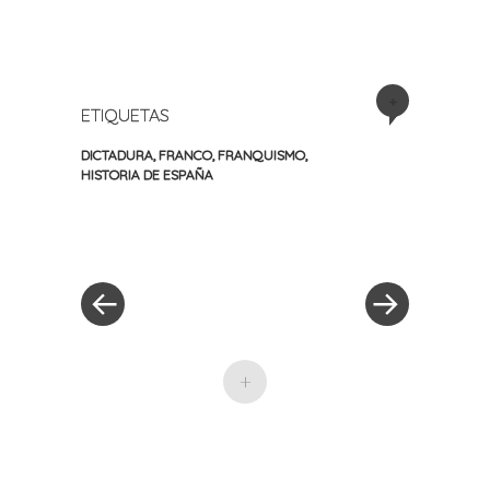
+
ETIQUETAS
DICTADURA
,
FRANCO
,
FRANQUISMO
,
HISTORIA DE ESPAÑA
«
Siguiente
Navegación
Entrada
entrada
anterior
»
de
entradas
+