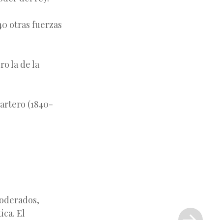
40 otras fuerzas
o la de la
partero (1840­
moderados,
Siguiente
ica. El
entrada