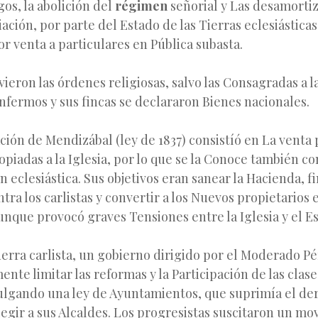
os, la abolición del
régimen
señorial y Las desamorti
iación, por parte del Estado de las Tierras eclesiástica
or venta a particulares en Pública subasta.
lvieron las órdenes religiosas, salvo las Consagradas a 
nfermos y sus fincas se declararon Bienes nacionales.
ión de Mendizábal (ley de 1837) consistíó en La venta 
ropiadas a la Iglesia, por lo que se la Conoce también c
 eclesiástica. Sus objetivos eran sanear la Hacienda, fi
ntra los carlistas y convertir a los Nuevos propietarios 
aunque provocó graves Tensiones entre la Iglesia y el Es
uerra carlista, un gobierno dirigido por el Moderado P
nte limitar las reformas y la Participación de las clas
lgando una ley de Ayuntamientos, que suprimía el der
egir a sus Alcaldes. Los progresistas suscitaron un m