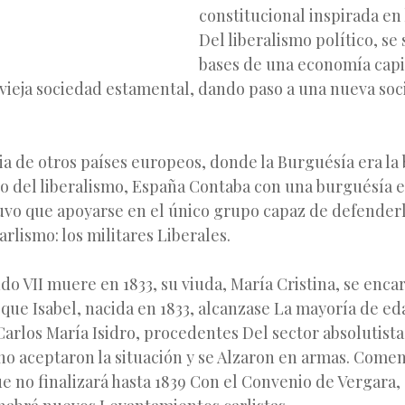
constitucional inspirada en 
Del liberalismo político, se
bases de una economía capit
 vieja sociedad estamental, dando
paso a una nueva soc
ia de otros países europeos, donde la Burguésía era la b
o del liberalismo, España Contaba con una burguésía es
uvo que apoyarse en el único grupo capaz de defenderl
rlismo: los militares Liberales.
 VII muere en 1833, su viuda, María Cristina, se encar
que Isabel, nacida en 1833, alcanzase La mayoría de eda
Carlos María Isidro, procedentes Del sector absolutist
no aceptaron la situación y se Alzaron en armas. Comen
ue no finalizará hasta 1839 Con el Convenio de Vergara,