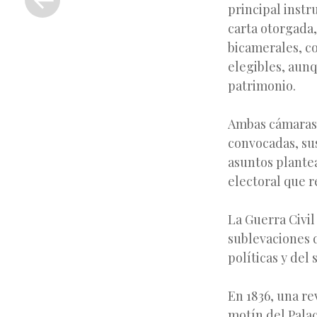
anterior
principal instr
carta otorgada,
bicamerales, c
elegibles, aunq
patrimonio.
Ambas cámaras 
convocadas, su
asuntos plante
electoral que r
La Guerra Civil
sublevaciones d
políticas y del
En 1836, una re
motín del Palac