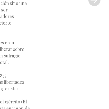
»
ución sino una
 ser
radores
cierto
es eran
iberar sobre
un sufragio
otal.
1835
as libertades
ogresistas.
l ejército (El
sta en vigor, de