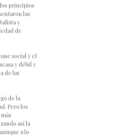
los principios
 sentaron las
alista y
iedad de
ase social y el
casa y débil y
a de las
gó de la
d. Pero los
a más
zando así la
 aunque a lo