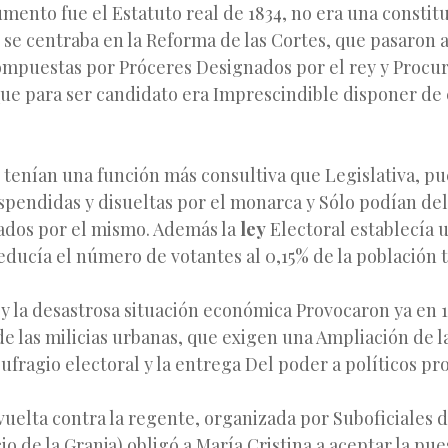
umento fue el Estatuto real de 1834, no era una constit
 se centraba en la Reforma de las Cortes, que pasaron a
ompuestas por Próceres Designados por el rey y Procu
ue para ser candidato era Imprescindible disponer de 
tenían una función más consultiva que Legislativa, pu
spendidas y disueltas por el monarca y Sólo podían del
ados por el mismo. Además la
ley
Electoral establecía 
educía el número de votantes al 0,15% de la población t
 y la desastrosa situación económica Provocaron ya en 
e las milicias urbanas, que exigen una Ampliación de l
 sufragio electoral y la entrega Del poder a políticos pr
vuelta contra la regente, organizada por Suboficiales de
io de la Granja) obligó a María Cristina a aceptar la pue