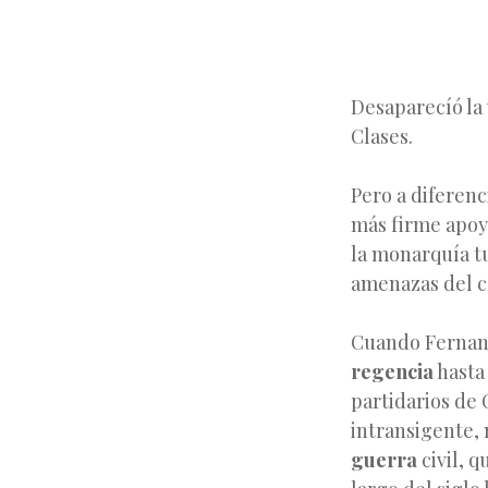
Desaparecíó la
Clases.
Pero a diferenc
más firme apoy
la monarquía t
amenazas del ca
Cuando Fernando
regencia
hasta 
partidarios de 
intransigente, 
guerra
civil, q