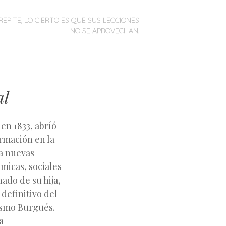
REPITE, LO CIERTO ES QUE SUS LECCIONES
NO SE APROVECHAN.
al
en 1833, abríó
rmación en la
 a nuevas
micas, sociales
nado de su hija,
 definitivo del
ismo Burgués.
a