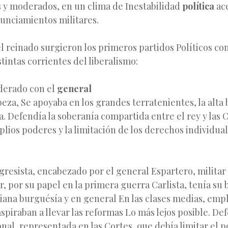
s y moderados, en un clima de Inestabilidad
política
ace
unciamientos militares.
l reinado surgieron los primeros partidos Políticos c
stintas corrientes del liberalismo:
oderado con el
general
beza, Se apoyaba en los grandes terratenientes, la alta 
a. Defendía la soberanía compartida entre el rey y las C
ios poderes y la limitación de los derechos individual
ogresista, encabezado por el general Espartero, militar
, por su papel en la primera guerra Carlista, tenía su b
ana burguésía y en general En las clases medias, emp
spiraban a llevar las reformas Lo más lejos posible. De
nal, representada en las Cortes, que debía limitar el p