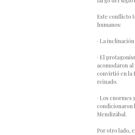
largo del siglo
Este conflicto
humanos:
∙ La inclinació
∙ El protagonis
acomodaron al f
convirtió en la
reinado.
∙ Los enormes g
condicionaron 
Mendizábal.
Por otro lado, 