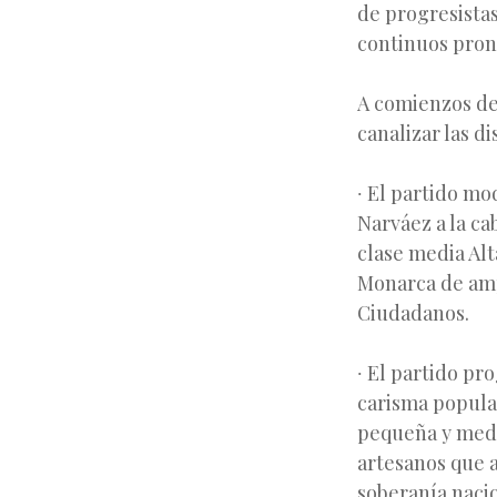
de progresista
continuos pron
A comienzos de
canalizar las di
∙ El partido m
Narváez a la ca
clase media Alt
Monarca de ampl
Ciudadanos.
∙ El partido pr
carisma popular
pequeña y medi
artesanos que a
soberanía nacio