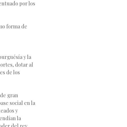
ntuado por los
omo forma de
burguésía y la
ortes, dotar al
es de los
 de gran
ase social en la
leados y
fendían la
oder del rey.