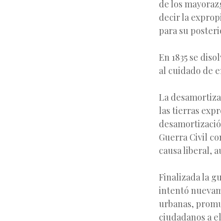
de los mayorazg
decir la exprop
para su posteri
En 1835 se diso
al cuidado de e
La desamortizac
las tierras exp
desamortización
Guerra Civil co
causa liberal, 
Finalizada la g
intentó nuevame
urbanas, promu
ciudadanos a el