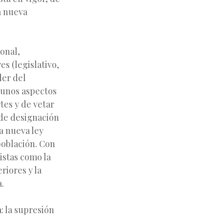
a nueva
onal,
s (legislativo,
der del
gunos aspectos
tes y de vetar
de designación
a nueva ley
población. Con
istas como la
riores y la
.
: la supresión