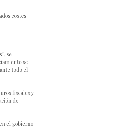
ados costes
s”, se
ciamiento se
ante todo el
uros fiscales y
ación de
 en el gobierno