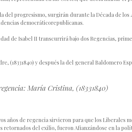
da del progresismo, surgirán durante la Década de los 
ndencias democrático­republicanas.
dad de Isabel II transcurrirá bajo dos Regencias, primer
dre, (1833­1840) y después la del general Baldomero Es
egencia: María Cristina, (1833­1840)
os años de regencia sirvieron para que los Liberales 
s retornados del exilio, fueron Afianzándose en la polít