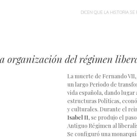
MENÚ
SALTAR
DICEN QUE LA HISTORIA SE 
AL
CONTENIDO
 la organización del régimen liber
La muerte de Fernando VII, 
un largo Periodo de transfo
vida española, dando lugar
estructuras Políticas, econó
y culturales. Durante el rei
Isabel II
, se produjo el paso
Antiguo Régimen al liberal
Se configuró una monarquí