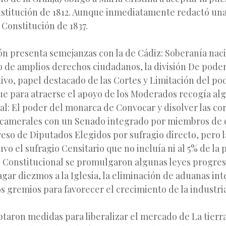
nstitución de 1812. Aunque inmediatamente redactó un
a Constitución de 1837.
ón presenta semejanzas con la de Cádiz: Soberanía naci
de amplios derechos ciudadanos, la división De podere
utivo, papel destacado de las Cortes y Limitación del po
e para atraerse el apoyo de los Moderados recogía al
al: El poder del monarca de Convocar y disolver las cor
bicamerales con un Senado integrado por miembros de 
eso de Diputados Elegidos por sufragio directo, pero l
vo el sufragio Censitario que no incluía ni al 5% de la 
 Constitucional se promulgaron algunas leyes progres
gar diezmos a la Iglesia, la eliminación de aduanas inte
s gremios para favorecer el crecimiento de la industria
aron medidas para liberalizar el mercado de La tierra