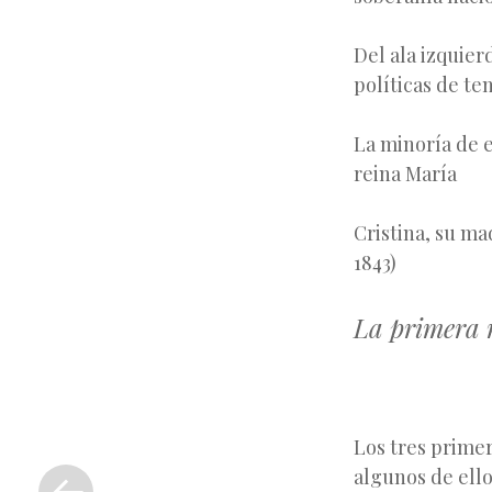
Del ala izquier
políticas de te
La minoría de e
reina María
Cristina, su ma
1843)
La primera r
Los tres primer
«
algunos de ello
Entrada