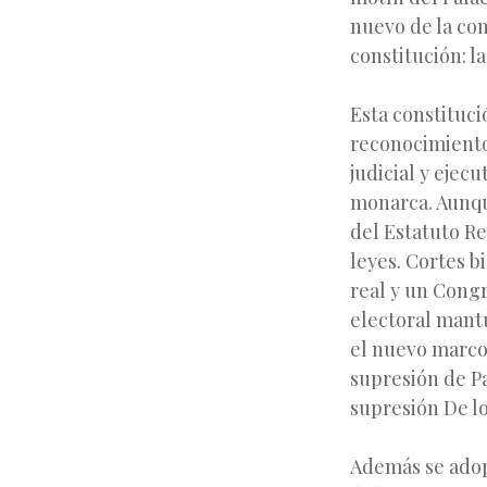
nuevo de la co
constitución: l
Esta constituci
reconocimiento 
judicial y ejec
monarca. Aunqu
del Estatuto Re
leyes. Cortes 
real y un Congr
electoral mantu
el nuevo marco
supresión de Pa
supresión De lo
Además se adopt