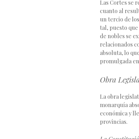
Las Cortes se 
cuanto al resul
un tercio de lo
tal, puesto qu
de nobles se ex
relacionados co
absoluta, lo que
promulgada en 
Obra Legisla
La obra legisla
monarquía abso
económica y lle
provincias.
La Constitució