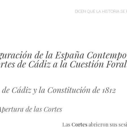
MENÚ
SALTAR
DICEN QUE LA HISTORIA SE 
AL
CONTENIDO
guración de la España Contempo
rtes de Cádiz a la Cuestión Foral
 de Cádiz y la Constitución de 1812
pertura de las Cortes
Las
Cortes
abrieron sus ses