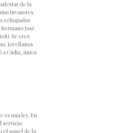
malestar de la
omo invasores.
es refugiados
u hermano José.
808). Se creó
no. Jovellanos
ó a Cádiz, única
e es una ley. En
l servicio
 el papel de la