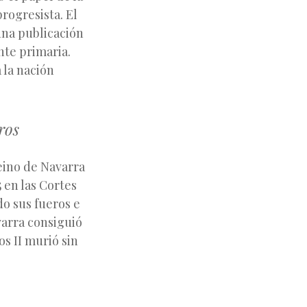
rogresista. El
una publicación
nte primaria.
a la nación
ros
Reino de Navarra
 en las Cortes
o sus fueros e
varra consiguió
os II murió sin