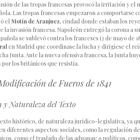
usión de las tropas francesas provocó la irritación y el 
ñola. Las tropas francesas empezaron a comportarse c
ló el
Motín de Aranjuez
, ciudad donde estaban los rey
e la invasión francesa. Napoleón entregó la corona a s
pañola se sublevó contra los franceses (2 de mayo de 1
ral
en Madrid que coordinase la lucha y dirigiese el rei
cha Junta. Ante la nueva ofensiva francesa, la Junta huy
por los británicos que resistía.
Modificación de Fueros de 1841
n y Naturaleza del Texto
exto histórico, de naturaleza jurídico-legislativa, ya qu
en diferentes aspectos: sociales, como la regulación de
icos, como el traslado de las aduanas; o políticos, como