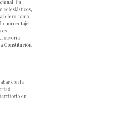
cional
. En
 eclesiásticos,
 al clero como
lo porcentaje
ores
r, mayoría
la
Constitución
cabar con la
ertad
territorio en