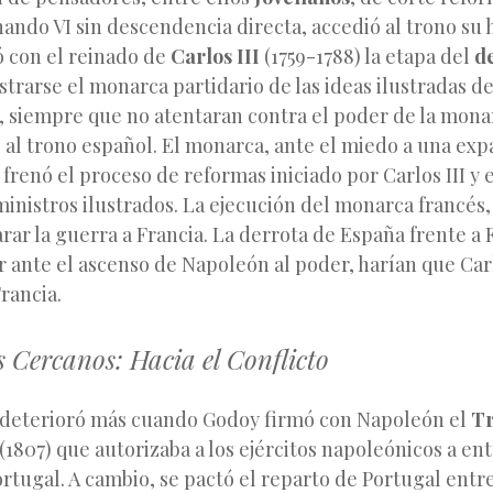
ando VI sin descendencia directa, accedió al trono su
ió con el reinado de
Carlos III
(1759-1788) la etapa del
d
trarse el monarca partidario de las ideas ilustradas d
, siempre que no atentaran contra el poder de la monar
 al trono español. El monarca, ante el miedo a una exp
 frenó el proceso de reformas iniciado por Carlos III y 
ministros ilustrados. La ejecución del monarca francés,
rar la guerra a Francia. La derrota de España frente a F
 ante el ascenso de Napoleón al poder, harían que Car
Francia.
 Cercanos: Hacia el Conflicto
e deterioró más cuando Godoy firmó con Napoleón el
Tr
(1807) que autorizaba a los ejércitos napoleónicos a en
ortugal. A cambio, se pactó el reparto de Portugal entr