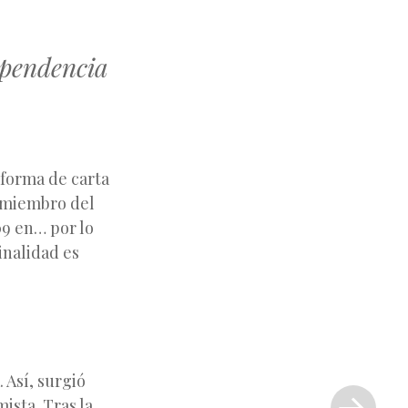
ependencia
 forma de carta
n miembro del
09 en… por lo
inalidad es
Siguiente
 Así, surgió
entrada
mista. Tras la