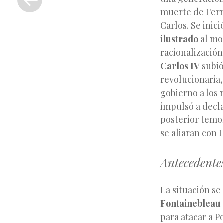
anterior
muerte de Fern
Carlos. Se inic
ilustrado
al mos
racionalización
Carlos IV
subió
revolucionaria,
gobierno a los 
impulsó a decla
posterior temor
se aliaran con 
Antecedentes
La situación s
Fontainebleau
para atacar a P