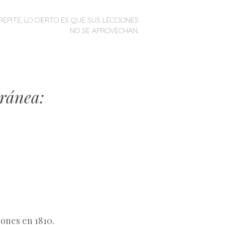
REPITE, LO CIERTO ES QUE SUS LECCIONES
NO SE APROVECHAN.
ránea:
iones en 1810.