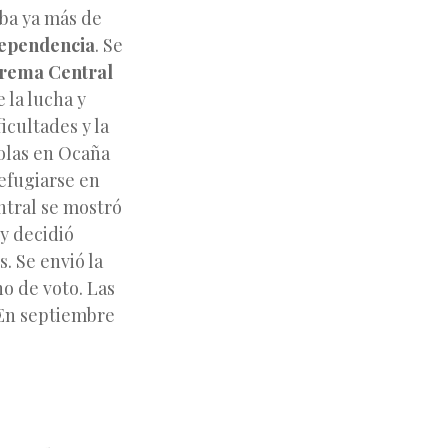
aba ya más de
dependencia
. Se
prema Central
 la lucha y
ficultades y la
ñolas en Ocaña
refugiarse en
entral se mostró
 y decidió
. Se envió la
ho de voto. Las
 En septiembre