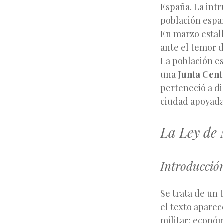
España. La intr
población espa
En marzo estal
ante el temor d
La población es
una
Junta Cent
perteneció a di
ciudad apoyada 
La Ley de 
Introducció
Se trata de un t
el texto aparec
militar; económ