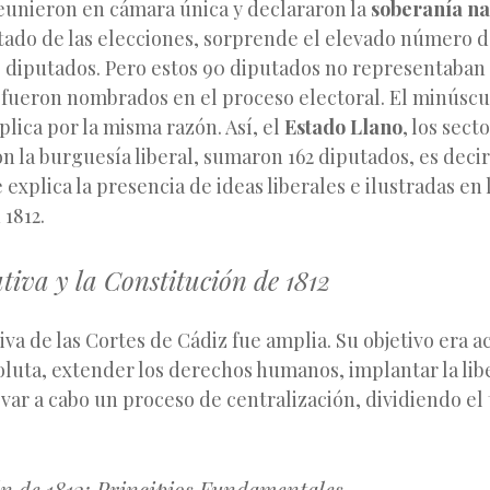
reunieron en cámara única y declararon la
soberanía na
tado de las elecciones, sorprende el elevado número de
s diputados. Pero estos 90 diputados no representaban
e fueron nombrados en el proceso electoral. El minúscu
plica por la misma razón. Así, el
Estado Llano
, los sect
n la burguesía liberal, sumaron 162 diputados, es deci
 explica la presencia de ideas liberales e ilustradas en 
1812.
tiva y la Constitución de 1812
tiva de las Cortes de Cádiz fue amplia. Su objetivo era a
luta, extender los derechos humanos, implantar la lib
var a cabo un proceso de centralización, dividiendo el 
n de 1812: Principios Fundamentales