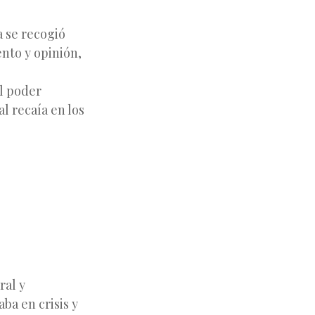
la se recogió
nto y opinión,
el poder
al recaía en los
ral y
ba en crisis y