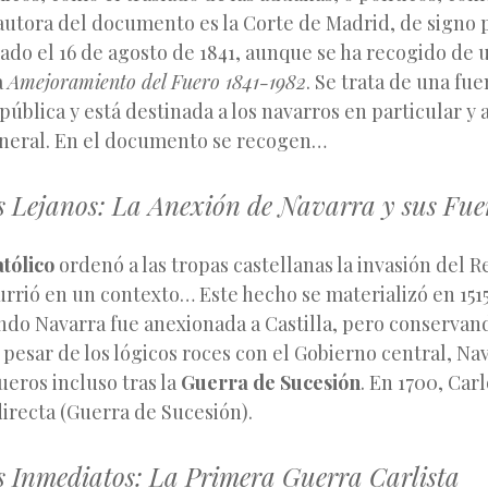
autora del documento es la Corte de Madrid, de signo p
ado el 16 de agosto de 1841, aunque se ha recogido de 
a
Amejoramiento del Fuero 1841-1982
. Se trata de una fue
pública y está destinada a los navarros en particular y 
neral. En el documento se recogen…
s Lejanos: La Anexión de Navarra y sus Fue
tólico
ordenó a las tropas castellanas la invasión del 
currió en un contexto… Este hecho se materializó en 1515
ndo Navarra fue anexionada a Castilla, pero conservand
A pesar de los lógicos roces con el Gobierno central, Na
ueros incluso tras la
Guerra de Sucesión
. En 1700, Carl
irecta (Guerra de Sucesión).
s Inmediatos: La Primera Guerra Carlista