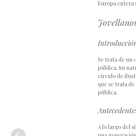
Europa entera s
Jovellanos
Introducció
Se trata de un 
pública. Su nat
círculo de ilus
que se trata de
pública.
Antecedente
«
A lo largo del s
Entrada
una generación