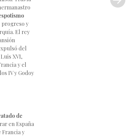
»
 hermanastro
espotismo
e progreso y
quía. El rey
ansión
expulsó del
 Luis XVI,
rancia y el
los IV y Godoy
atado de
trar en España
e Francia y