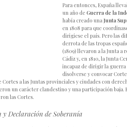
Para entonces, España llev
un año de
Guerra de la In
había creado una
Junta Su
en 1808 para que coordinase
dirigiese el país. Pero las di
derrota de las tropas espa
(1809) llevaron a la Junta a 
Cádiz y, en 1810, la Junta C
incapaz de dirigir la guerra
disolverse y convocar Cortes
 Cortes a las Juntas provinciales y ciudades con derec
eron un carácter clandestino y una participación baja.
eron las Cortes.
 y Declaración de Soberanía