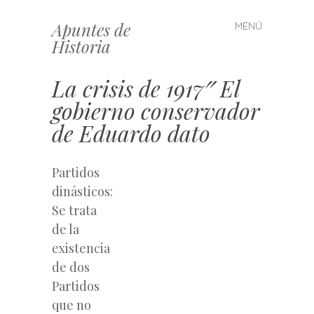
Apuntes de
MENÚ
Saltar
Historia
al
contenido
La crisis de 1917″ El
gobierno conservador
de Eduardo dato
Partidos
dinásticos:
Se trata
de la
existencia
de dos
Partidos
que no