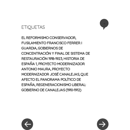
+
ETIQUETAS
EL REFORMISMO CONSERVADOR
,
FUSILAMIENTO FRANCISCO FERRER I
GUARDIA
,
GOBIERNOS DE
CONCENTRACIÓN Y FINAL DE SISTEMA DE
RESTAURACIÓN 1918-1923
,
HISTORIA DE
ESPAÑA 1
,
PROYECTO MODERNIZADOR
ANTONIO MAURA
,
PROYECTO
MODERNIZADOR JOSÉ CANALEJAS
,
QUE
AFECTO EL PANORAMA POLÍTICO DE
ESPAÑA
,
REGENERACIONISMO LIBERAL:
GOBIERNO DE CANALEJAS (1910-1912)
«
Siguiente
Navegación
Entrada
entrada
anterior
»
de
entradas