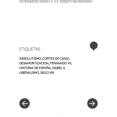
Romanticismo y el Impresionismo.
+
ETIQUETAS
ABSOLUTISMO
,
CORTES DE CADIZ
,
DESAMORTIZACION
,
FERNANDO VII
,
HISTORIA DE ESPAÑA
,
ISABEL II
,
LIBERALISMO
,
SIGLO XIX
«
Siguiente
Navegación
Entrada
entrada
anterior
»
de
entradas