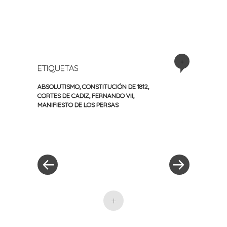
+
ETIQUETAS
ABSOLUTISMO
,
CONSTITUCIÓN DE 1812
,
CORTES DE CADIZ
,
FERNANDO VII
,
MANIFIESTO DE LOS PERSAS
«
Siguiente
Navegación
Entrada
entrada
anterior
»
de
entradas
+