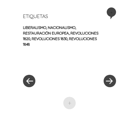
+
ETIQUETAS
LIBERALISMO
,
NACIONALISMO
,
RESTAURACIÓN EUROPEA
,
REVOLUCIONES
1820
,
REVOLUCIONES 1830
,
REVOLUCIONES
1848
«
Siguiente
Navegación
Entrada
entrada
anterior
»
de
entradas
+