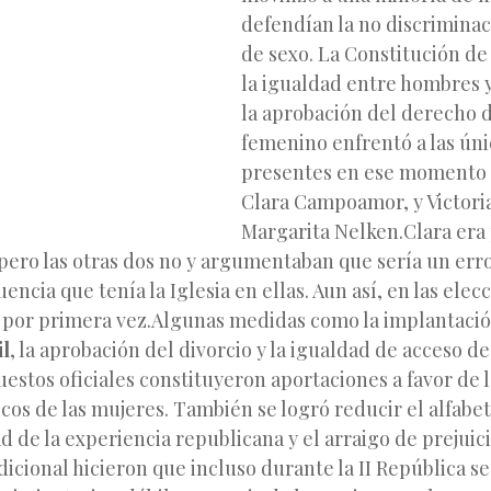
defendían la no discrimina
de sexo. La Constitución de 
la igualdad entre hombres 
la aprobación del derecho d
femenino enfrentó a las ún
presentes en ese momento e
Clara Campoamor, y Victori
Margarita Nelken.
Clara era 
pero las otras
dos no y argumentaban que sería un err
uencia que tenía la Iglesia en ellas. Aun así, en las elec
 por primera vez.
Algunas medidas como la implantació
il
, la aprobación del divorcio y la igualdad de acceso d
uestos oficiales constituyeron aportaciones a favor de 
ticos de las mujeres. También se logró reducir el alfab
d de la experiencia republicana y el arraigo de prejuic
icional hicieron que incluso durante la II República 