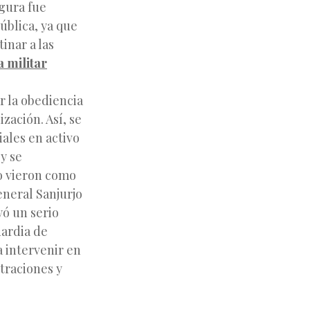
egura fue
pública, ya que
inar a las
 militar
r la obediencia
ización. Así, se
iales en activo
y se
lo vieron como
general Sanjurjo
yó un serio
uardia de
a intervenir en
traciones y