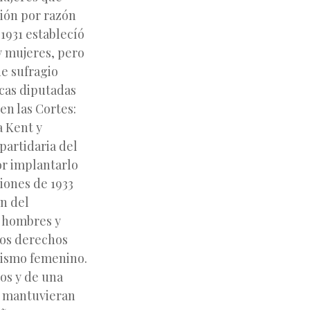
ción por razón
1931 establecíó
y mujeres, pero
e sufragio
icas diputadas
n las Cortes:
a Kent y
partidaria del
or implantarlo
ciones de 1933
n del
e hombres y
los derechos
etismo femenino.
ios y de una
se mantuvieran