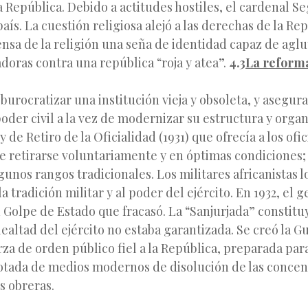
a República. Debido a actitudes hostiles, el cardenal S
aís. La cuestión religiosa alejó a las derechas de la Re
ensa de la religión una seña de identidad capaz de aglut
doras contra una república “roja y atea”.
4.3
La reforma
urocratizar una institución vieja y obsoleta, y asegura
poder civil a la vez de modernizar su estructura y organ
de Retiro de la Oficialidad (1931) que ofrecía a los ofic
de retirarse voluntariamente y en óptimas condiciones; 
unos rangos tradicionales. Los militares africanistas 
a tradición militar y al poder del ejército. En 1932, el 
Golpe de Estado que fracasó. La “Sanjurjada” constitu
 lealtad del ejército no estaba garantizada. Se creó la G
rza de orden público fiel a la República, preparada par
dotada de medios modernos de disolución de las concen
s obreras.