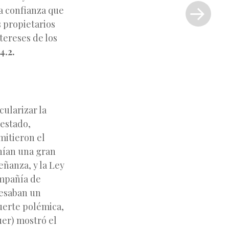
entrada
la confianza que
»
s propietarios
tereses de los
4.2.
cularizar la
 estado,
mitieron el
enían una gran
eñanza, y la Ley
ompañía de
fesaban un
fuerte polémica,
uer) mostró el