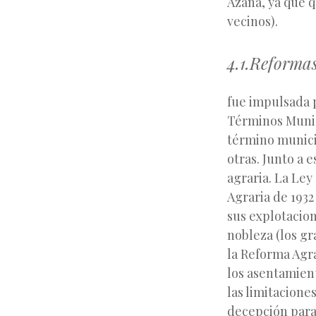
Azaña, ya que 
vecinos).
4.1.Reformas
fue impulsada 
Términos Munic
término municip
otras. Junto a 
agraria. La Ley
Agraria de 1932
sus explotacion
nobleza (los gr
la Reforma Agra
los asentamient
las limitacione
«
decepción para