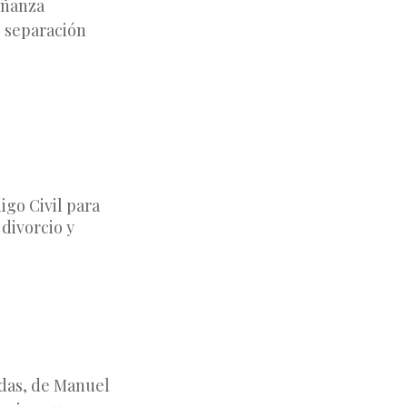
eñanza
e separación
igo Civil para
 divorcio y
rdas, de Manuel