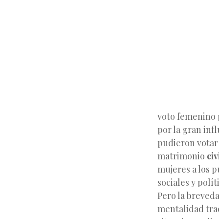
voto femenino 
por la gran infl
pudieron votar
matrimonio
civ
mujeres a los p
sociales y polí
Pero la breveda
mentalidad trad