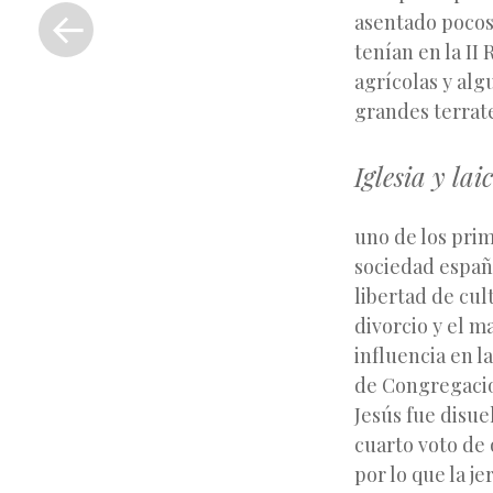
Entrada
asentado pocos 
anterior
tenían en la II 
agrícolas y alg
grandes terrate
Iglesia y lai
uno de los prime
sociedad españo
libertad de cul
divorcio y el m
influencia en l
de Congregacion
Jesús fue disu
cuarto voto de 
por lo que la j