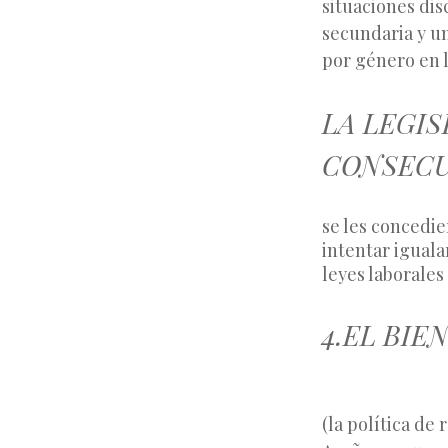
situaciones dis
secundaria y un
por género en l
LA LEGI
CONSECU
se les concedie
intentar iguala
leyes laborales
4.EL BIEN
(la política de