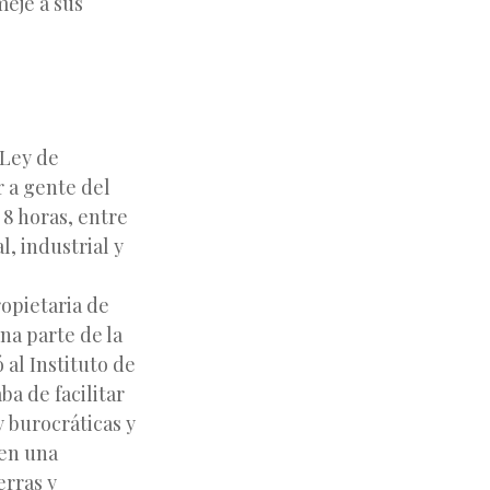
eje a sus
 Ley de
 a gente del
 8 horas, entre
l, industrial y
ropietaria de
una parte de la
al Instituto de
a de facilitar
 burocráticas y
en una
Siguiente
erras y