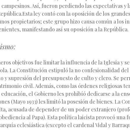
campesinos. Así, fueron perdiendo las expectativas y 
República.
Esta ley contó con la oposición de los grande
unos propietarios; este grupo hizo causa común a los in
nientes, manifestando así su oposición a la República.
cismo:
ros objetivos fue limitar la influencia de la Iglesia y se
la. La Constitución estipuló la no confesionalidad del
to y supresión del presupuesto de culto y clero. Se per
atrimonio civil. Además, como las órdenes religiosas t
a educación, el Gobierno les prohibíó dedicarse a la ens
es (Mayo 1933) les limitó la posesión de bienes. La C
elta, acusada de depender de un poder extranjero (pro
obediencia al Papa). Esta política laicista provocó una 
erarquía eclesiástica (excepto el cardenal Vidal y Barraq