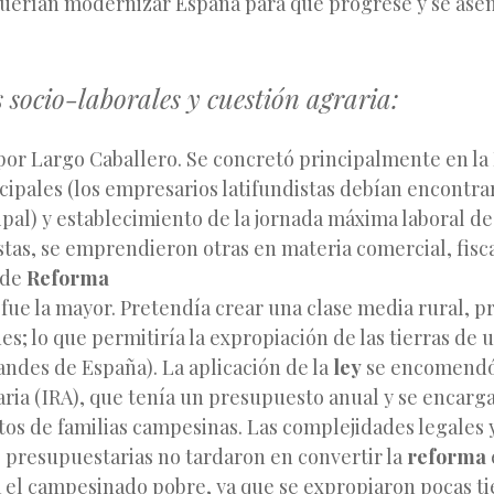
querían modernizar España para que progrese y se asem
 socio-laborales y cuestión agraria:
por Largo Caballero. Se concretó principalmente en la
ipales (los empresarios latifundistas debían encontrar
al) y establecimiento de la jornada máxima laboral de
estas, se emprendieron otras en materia comercial, fisca
 de
Reforma
 fue la mayor. Pretendía crear una clase media rural, p
es; lo que permitiría la expropiación de las tierras de 
andes de España). La aplicación de la
ley
se encomendó 
ria (IRA), que tenía un presupuesto anual y se encargab
os de familias campesinas. Las complejidades legales y
s presupuestarias no tardaron en convertir la
reforma
 el campesinado pobre, ya que se expropiaron pocas ti