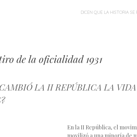
MENÚ
SALTAR
DICEN QUE LA HISTORIA SE 
AL
CONTENIDO
tiro de la oficialidad 1931
CAMBIÓ LA II REPÚBLICA LA VIDA
?
En la II República, el movi
movilizó a una minoría de 