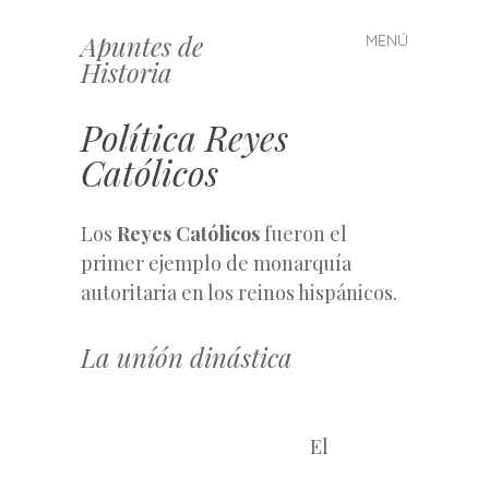
Apuntes de
MENÚ
Saltar
Historia
al
contenido
Política Reyes
Católicos
Los
Reyes Católicos
fueron el
primer ejemplo de monarquía
autoritaria en los reinos hispánicos.
La uníón dinástica
El