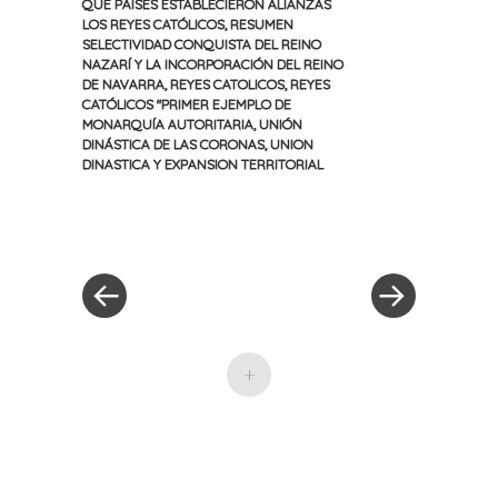
QUE PAÍSES ESTABLECIERON ALIANZAS
LOS REYES CATÓLICOS
,
RESUMEN
SELECTIVIDAD CONQUISTA DEL REINO
NAZARÍ Y LA INCORPORACIÓN DEL REINO
DE NAVARRA
,
REYES CATOLICOS
,
REYES
CATÓLICOS "PRIMER EJEMPLO DE
MONARQUÍA AUTORITARIA
,
UNIÓN
DINÁSTICA DE LAS CORONAS
,
UNION
DINASTICA Y EXPANSION TERRITORIAL
«
Siguiente
Navegación
Entrada
entrada
anterior
»
de
entradas
+