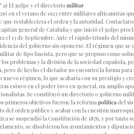
” a) El golpe y el directorio
militar
guó en el verano de 1923 entre militares africanistas q
e que restableciera el orden y la autoridad. Contactar
capitán general de Cataluña y que inició el golpe pro
a el 13 de Septiembre. Ante el rápido triunfo del mismo
idencia del gobierno sin oponerse. El régimen que se 
ilitar de tipo fascista, pero que se propuso como soluc
 los problemas y la división de la sociedad española, p
, pero de hecho el dictador no encontró la forma para s
n nuevo régimen, lo que acabaría con su prestigio y cre
ras estuvo en el poder tuvo en general, un amplio apoy
acionalistas. Se constituyó un directorio o gobierno mili
s primeros objetivos fueron: la reforma
política
del sis
o del orden público y acabar con la cuestión marroquí.
tica se suspendíó la Constitución de 1876, y por tanto s
arlamento, se disolvieron los ayuntamientos y diputaci