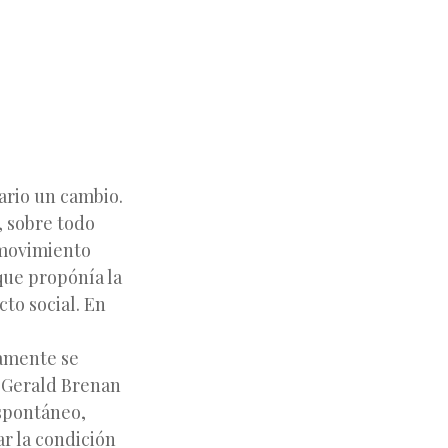
ario un cambio.
 sobre todo
 movimiento
que propónía la
cto social. En
camente se
a Gerald Brenan
spontáneo,
ar la condición