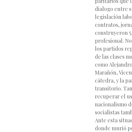
paritarios que 
dialogo entre s
legislación lab
contratos, jorn
construyeron 5.
profesional. No
los partidos re
de las clases m
como Alejandro
Marañón, Vicent
cátedra, y la p
transitorio. Ta
recuperar el us
nacionalismo d
socialistas tam
Ante esta situa
donde murió po