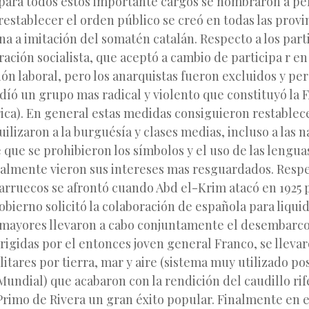
 para todos estos importante cargos se nombraron a per
restablecer el orden público se creó en todas las provi
na a imitación del somatén catalán. Respecto a los part
ración socialista, que aceptó a cambio de participa r en
ión laboral, pero los anarquistas fueron excluidos y pe
díó un grupo mas radical y violento que constituyó la 
ica). En general estas medidas consiguieron restablec
uilizaron a la burguésía y clases medias, incluso a las n
 que se prohibieron los símbolos y el uso de las lengua
cialmente vieron sus intereses mas resguardados. Respe
rruecos se afrontó cuando Abd el-Krim atacó en 1925 
obierno solicitó la colaboración de española para liquid
mayores llevaron a cabo conjuntamente el desembarc
irigidas por el entonces joven general Franco, se lleva
itares por tierra, mar y aire (sistema muy utilizado p
 Mundial) que acabaron con la rendición del caudillo rif
Primo de Rivera un gran éxito popular. Finalmente en e