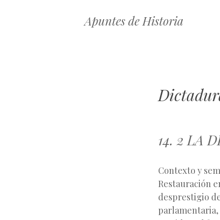
Apuntes de Historia
Dictadur
14. 2 LA 
Contexto y semb
Restauración e
desprestigio d
parlamentaria, 