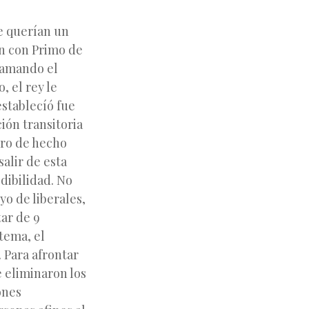
ue querían un
on con Primo de
clamando el
, el rey le
establecíó fue
ión transitoria
ero de hecho
alir de esta
dibilidad. No
o de liberales,
tar de 9
tema, el
 Para afrontar
e eliminaron los
ones