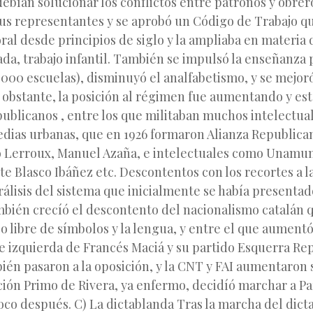
debían solucionar los conflictos entre patronos y obre
us representantes y se aprobó un Código de Trabajo qu
oral desde principios de siglo y la ampliaba en materia 
ada, trabajo infantil. También se impulsó la enseñanza p
000 escuelas), disminuyó el analfabetismo, y se mejor
 obstante, la posición al régimen fue aumentando y est
publicanos , entre los que militaban muchos intelectu
edias urbanas, que en 1926 formaron Alianza Republican
 Lerroux, Manuel Azaña, e intelectuales como Unamun
e Blasco Ibáñez etc. Descontentos con los recortes a la
arálisis del sistema que inicialmente se había presenta
mbién crecíó el descontento del nacionalismo catalán 
o libre de símbolos y la lengua, y entre el que aumentó
e izquierda de Francés Maciá y su partido Esquerra Re
bién pasaron a la oposición, y la CNT y FAI aumentaron s
ción Primo de Rivera, ya enfermo, decidíó marchar a Par
co después. C) La dictablanda Tras la marcha del dict