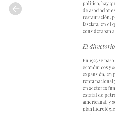
político, hay q
Entrada
de asociaciones
anterior
restauración, 
fascista, en el
consideraban a
El directorio
En 1925 se pasó
económicos y so
expansión, en 
renta nacional 
en sectores fu
estatal de petr
americana), y s
plan hidrológic