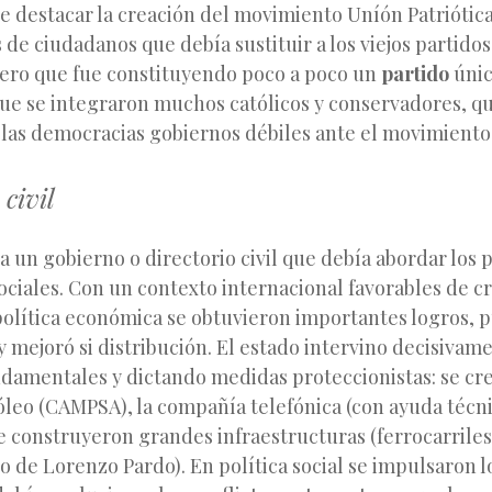
ue destacar la creación del movimiento Uníón Patriótic
 de ciudadanos que debía sustituir a los viejos partidos 
pero que fue constituyendo poco a poco un
partido
único
 que se integraron muchos católicos y conservadores, q
 las democracias gobiernos débiles ante el movimiento 
 civil
 a un gobierno o directorio civil que debía abordar los
ciales. Con un contexto internacional favorables de c
política económica se obtuvieron importantes logros, 
y mejoró si distribución. El estado intervino decisivam
ndamentales y dictando medidas proteccionistas: se cr
óleo (CAMPSA), la compañía telefónica (con ayuda técn
e construyeron grandes infraestructuras (ferrocarriles
o de Lorenzo Pardo). En política social se impulsaron l