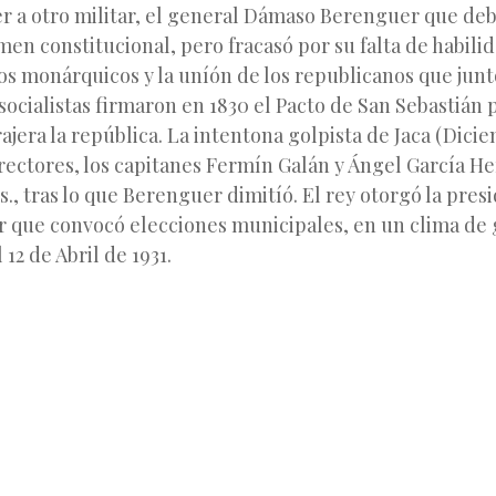
r a otro militar, el general Dámaso Berenguer que debí
men constitucional, pero fracasó por su falta de habilida
los monárquicos y la uníón de los republicanos que junt
 socialistas firmaron en 1830 el Pacto de San Sebastián 
ajera la república. La intentona golpista de Jaca (Dici
irectores, los capitanes Fermín Galán y Ángel García H
s., tras lo que Berenguer dimitíó. El rey otorgó la presi
r que convocó elecciones municipales, en un clima de 
 12 de Abril de 1931.