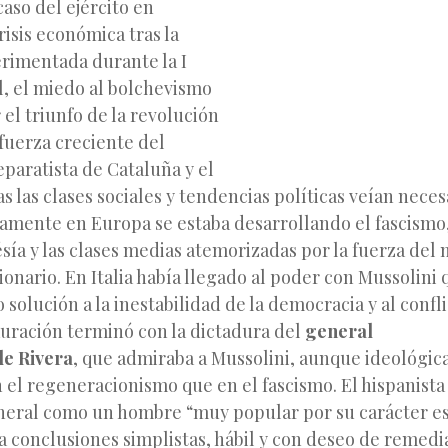
caso del ejército en
risis económica tras la
rimentada durante la I
, el miedo al bolchevismo
el triunfo de la revolución
a fuerza creciente del
paratista de Cataluña y el
as las clases sociales y tendencias
políticas veían neces
ente en Europa se estaba desarrollando el fascismo,
sía y las clases medias atemorizadas por la fuerza del
onario. En Italia había llegado al poder con Mussolini 
solución a la inestabilidad de la democracia y al confli
auración terminó con la dictadura del
general
e Rivera
, que admiraba a Mussolini, aunque ideológi
 el regeneracionismo que en el fascismo. El hispanist
eneral como un hombre “muy popular por su carácter e
 a conclusiones simplistas, hábil y con deseo de remedi