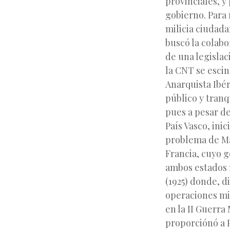
provinciales, y
gobierno. Para 
milicia ciudada
buscó la colabo
de una legislac
la CNT se escin
Anarquista Ibér
público y tranq
pues a pesar de
País Vasco, ini
problema de Ma
Francia, cuyo g
ambos estados 
(1925) donde, d
operaciones mil
en la II Guerra
proporciónó a 
«