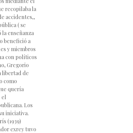
ros mediante el
e recopilaba la
de accidentes,,
ública ( se
ó la enseñanza
o benefició a
ales y miembros
a con políticos
o, Gregorio
 libertad de
do como
que quería
 el
publicana. Los
u iniciativa.
ís (1939)
ador exrey tuvo