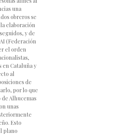
sonas afines al
ncias una
idos obreros se
 la elaboración
rseguidos, y de
FAI (Federación
er el orden
acionalistas,
s en Cataluña y
cto al
posiciones de
arlo, por lo que
o de Alhucemas
ron unas
osteriormente
eño. Esto
l plano
Siguiente