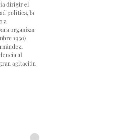
a dirigir el
d política, la
o a
para organizar
embre 1930)
ernández,
dencia al
gran agitación
+