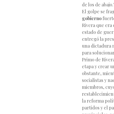
de los de abajo.
El golpe se fra
gobierno
fuert
Rivera que era 
estado de guerr
entregó la pres
una dictadura m
para solucionar
Primo de Rivera
etapa y crear u
obstante, mient
socialistas y n
miembros, cuyo
restablecimient
la reforma polí
partidos y el p