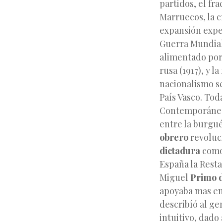
partidos, el fra
Marruecos, la c
expansión expe
Guerra Mundial
alimentado por 
rusa (1917), y l
nacionalismo se
País Vasco. Tod
Contemporáneam
entre la burgué
obrero
revoluci
dictadura
como 
España la Rest
Miguel
Primo d
apoyaba mas en
describíó al g
intuitivo, dado