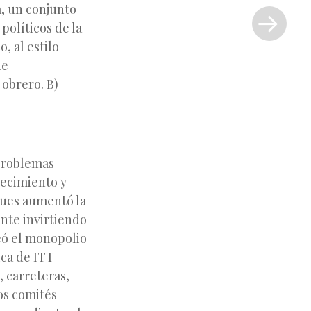
a, un conjunto
entrada
políticos de la
»
, al estilo
ue
obrero. B)
 problemas
recimiento y
pues aumentó la
ente invirtiendo
eó el monopolio
ica de ITT
, carreteras,
os comités