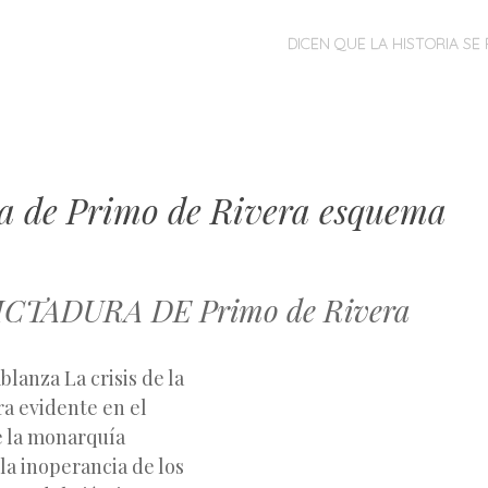
MENÚ
SALTAR
DICEN QUE LA HISTORIA SE 
AL
CONTENIDO
a de Primo de Rivera esquema
DICTADURA DE Primo de Rivera
lanza La crisis de la
ra evidente en el
e la monarquía
la inoperancia de los