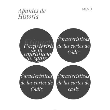
Apuntes de
MENÚ
Saltar
Historia
al
contenido
Características
Etiqueta
Caracteristicas
de las cortes de
de la
Cádiz
constitucion
de cadiz
1812
Características
Caracteristicas
de las cortes de
de las cortes de
Cádiz
cadiz