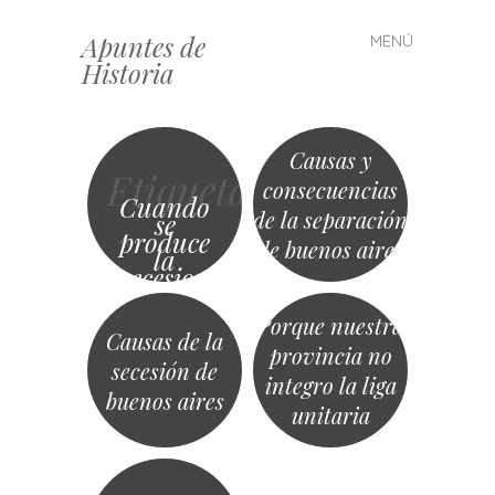
Apuntes de
MENÚ
Saltar
Historia
al
contenido
Causas y
Etiqueta
consecuencias
Cuando
de la separación
se
produce
de buenos aires
la
secesion
en buenos
aires
Porque nuestra
Causas de la
provincia no
secesión de
integro la liga
buenos aires
unitaria