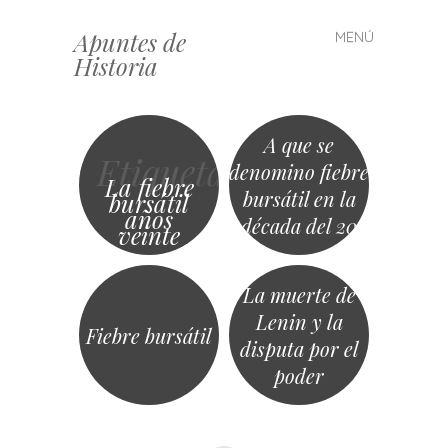
Apuntes de
MENÚ
Saltar
Historia
al
contenido
A que se
Etiqueta
denomino fiebre
La fiebre
bursátil en la
bursátil
años
década del 20
veinte
La muerte de
Lenin y la
Fiebre bursátil
disputa por el
poder