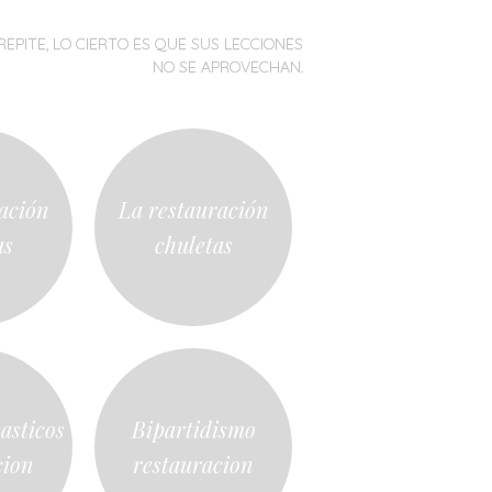
REPITE, LO CIERTO ES QUE SUS LECCIONES
NO SE APROVECHAN.
ación
La restauración
as
chuletas
asticos
Bipartidismo
cion
restauracion