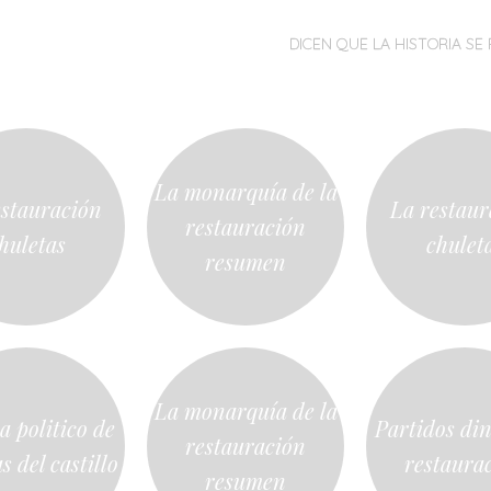
MENÚ
SALTAR
DICEN QUE LA HISTORIA SE 
AL
CONTENIDO
La monarquía de la
estauración
La restaur
restauración
huletas
chulet
resumen
La monarquía de la
a politico de
Partidos din
restauración
 del castillo
restaura
resumen