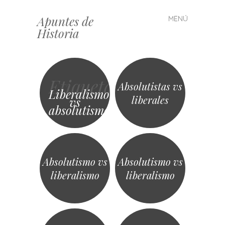
Apuntes de
MENÚ
Saltar
Historia
al
contenido
Etiqueta
Absolutistas vs
Liberalismo
liberales
vs
absolutismo
Absolutismo vs
Absolutismo vs
liberalismo
liberalismo